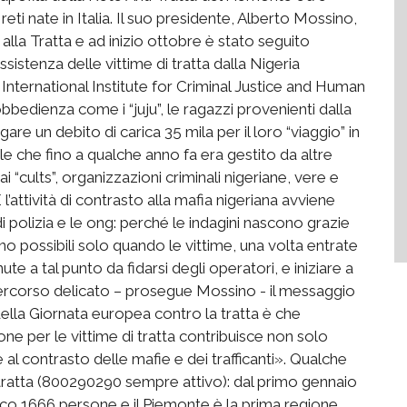
ti nate in Italia. Il suo presidente, Alberto Mossino,
alla Tratta e ad inizio ottobre è stato seguito
sistenza delle vittime di tratta dalla Nigeria
 International Institute for Criminal Justice and Human
 obbedienza come i “juju”, le ragazzi provenienti dalla
re un debito di carica 35 mila per il loro “viaggio” in
 che fino a qualche anno fa era gestito da altre
“cults”, organizzazioni criminali nigeriane, vere e
 l’attività di contrasto alla mafia nigeriana avviene
i polizia e le ong: perché le indagini nascono grazie
ono possibili solo quando le vittime, una volta entrate
 a tal punto da fidarsi degli operatori, e iniziare a
 percorso delicato – prosegue Mossino - il messaggio
ella Giornata europea contro la tratta è che
one per le vittime di tratta contribuisce non solo
l contrasto delle mafie e dei trafficanti». Qualche
tratta (800290290 sempre attivo): dal primo gennaio
rico 1666 persone e il Piemonte è la prima regione