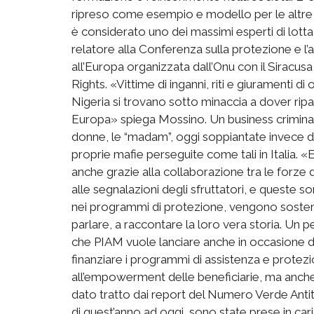
ripreso come esempio e modello per le altre re
è considerato uno dei massimi esperti di lotta 
relatore alla Conferenza sulla protezione e l’as
all’Europa organizzata dall’Onu con il Siracusa
Rights. «Vittime di inganni, riti e giuramenti di
Nigeria si trovano sotto minaccia a dover ripaga
Europa» spiega Mossino. Un business criminale
donne, le “madam”, oggi soppiantate invece dai 
proprie mafie perseguite come tali in Italia. «E
anche grazie alla collaborazione tra le forze d
alle segnalazioni degli sfruttatori, e queste s
nei programmi di protezione, vengono sostenute
parlare, a raccontare la loro vera storia. Un
che PIAM vuole lanciare anche in occasione d
finanziare i programmi di assistenza e protezi
all’empowerment delle beneficiarie, ma anche a
dato tratto dai report del Numero Verde Anti
di quest’anno ad oggi, sono state prese in ca