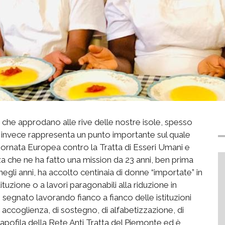
i che approdano alle rive delle nostre isole, spesso
e invece rappresenta un punto importante sul quale
 Giornata Europea contro la Tratta di Esseri Umani e
za che ne ha fatto una mission da 23 anni, ben prima
, negli anni, ha accolto centinaia di donne “importate” in
uzione o a lavori paragonabili alla riduzione in
no segnato lavorando fianco a fianco delle istituzioni
accoglienza, di sostegno, di alfabetizzazione, di
apofila della Rete Anti Tratta del Piemonte ed è