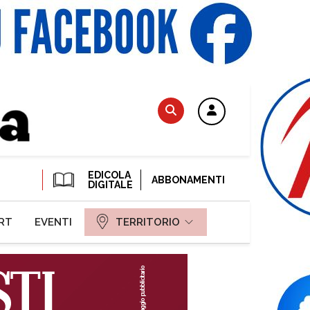
EDICOLA
ABBONAMENTI
DIGITALE
RT
EVENTI
TERRITORIO