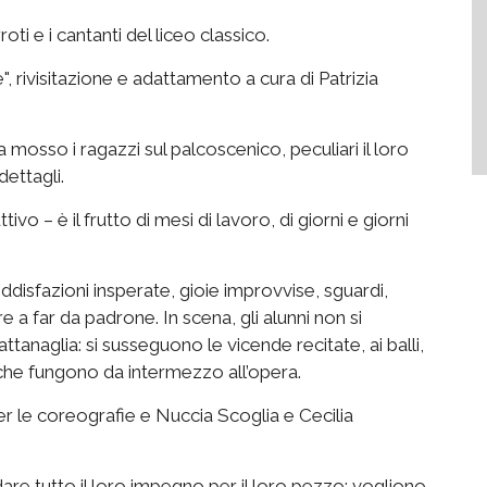
roti e i cantanti del liceo classico.
", rivisitazione e adattamento a cura di Patrizia
osso i ragazzi sul palcoscenico, peculiari il loro
ettagli.
vo – è il frutto di mesi di lavoro, di giorni e giorni
ddisfazioni insperate, gioie improvvise, sguardi,
ore a far da padrone. In scena, gli alunni non si
naglia: si susseguono le vicende recitate, ai balli,
, che fungono da intermezzo all’opera.
r le coreografie e Nuccia Scoglia e Cecilia
 dare tutto il loro impegno per il loro pezzo: vogliono