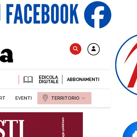
EDICOLA
ABBONAMENTI
DIGITALE
RT
EVENTI
TERRITORIO