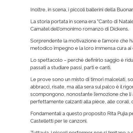
Inoltre, in scena, i piccoli ballerini della Buonar
La storia portata in scena era "Canto di Natale
Camatel dell'omonimo romanzo di Dickens.
Sorprendente la motivazione e l’amore che ha m
metodico impegno e la loro immensa cura ai d
Lo spettacolo – perché definirlo saggio è ridutti
passati a studiare passi, parti e canti.
Le prove sono un misto di timori malcelati, so
abbracci, risate, ma alla sera sul palco è il rig
scompongono, nonostante l’emozione che li atta
perfettamente calzanti alla pièce, alle corali
Fondamentali a questo proposito Rita Pujia pe
Castelletti per le canzoni.
Tuttavia, i piccoli performer non si limitano a