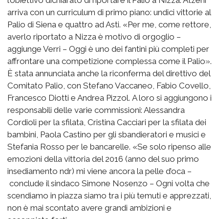
l’obiettivo dichiarato di riportare il Palio a Nizza. Atzeni
arriva con un curriculum di primo piano: undici vittorie al
Palio di Siena e quattro ad Asti. «Per me, come rettore,
averlo riportato a Nizza è motivo di orgoglio –
aggiunge Verri – Oggi è uno dei fantini più completi per
affrontare una competizione complessa come il Palio».
È stata annunciata anche la riconferma del direttivo del
Comitato Palio, con Stefano Vaccaneo, Fabio Covello,
Francesco Diotti e Andrea Pizzol. A loro si aggiungono i
responsabili delle varie commissioni: Alessandra
Cordioli per la sfilata, Cristina Cacciari per la sfilata dei
bambini, Paola Castino per gli sbandieratori e musici e
Stefania Rosso per le bancarelle. «Se solo ripenso alle
emozioni della vittoria del 2016 (anno del suo primo
insediamento ndr) mi viene ancora la pelle d’oca –
conclude il sindaco Simone Nosenzo – Ogni volta che
scendiamo in piazza siamo tra i più temuti e apprezzati,
non è mai scontato avere grandi ambizioni e