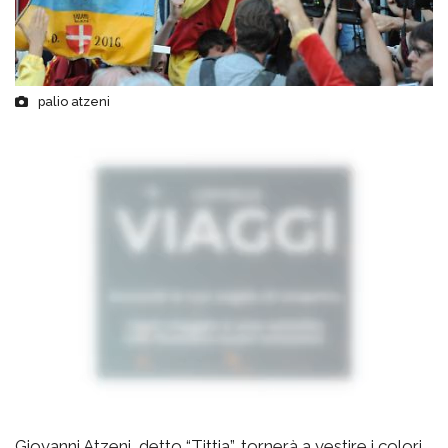
palio atzeni
Giovanni Atzeni, detto “Tittia”, tornerà a vestire i colori