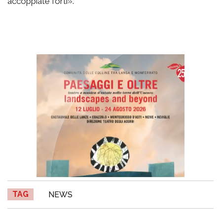
accoppiate forti».
TAG
NEWS