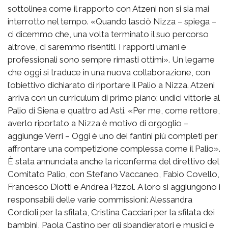
sottolinea come il rapporto con Atzeni non si sia mai
interrotto nel tempo. «Quando lasciò Nizza – spiega –
ci dicemmo che, una volta terminato il suo percorso
altrove, ci saremmo risentiti. I rapporti umani e
professionali sono sempre rimasti ottimi». Un legame
che oggi si traduce in una nuova collaborazione, con
l’obiettivo dichiarato di riportare il Palio a Nizza. Atzeni
arriva con un curriculum di primo piano: undici vittorie al
Palio di Siena e quattro ad Asti. «Per me, come rettore,
averlo riportato a Nizza è motivo di orgoglio –
aggiunge Verri – Oggi è uno dei fantini più completi per
affrontare una competizione complessa come il Palio».
È stata annunciata anche la riconferma del direttivo del
Comitato Palio, con Stefano Vaccaneo, Fabio Covello,
Francesco Diotti e Andrea Pizzol. A loro si aggiungono i
responsabili delle varie commissioni: Alessandra
Cordioli per la sfilata, Cristina Cacciari per la sfilata dei
bambini, Paola Castino per gli sbandieratori e musici e