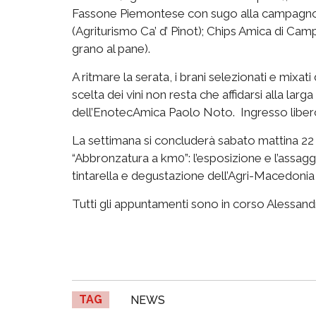
Fassone Piemontese con sugo alla campagnol
(Agriturismo Ca’ d’ Pinot); Chips Amica di Cam
grano al pane).
A ritmare la serata, i brani selezionati e mixati
scelta dei vini non resta che affidarsi alla l
dell’EnotecAmica Paolo Noto. Ingresso libero
La settimana si concluderà sabato mattina 22 l
“Abbronzatura a km0”: l’esposizione e l’assaggi
tintarella e degustazione dell’Agri-Macedoni
Tutti gli appuntamenti sono in corso Alessandr
TAG
NEWS