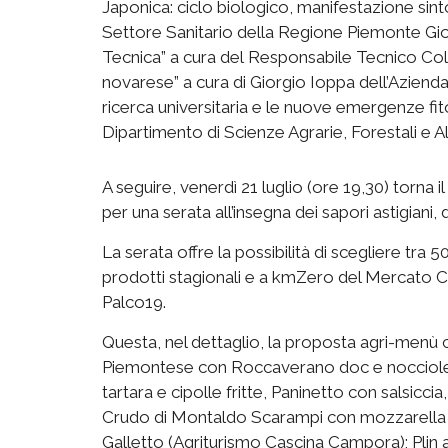
Japonica: ciclo biologico, manifestazione sin
Settore Sanitario della Regione Piemonte Giov
Tecnica” a cura del Responsabile Tecnico Cold
novarese” a cura di Giorgio Ioppa dell’Aziend
ricerca universitaria e le nuove emergenze fit
Dipartimento di Scienze Agrarie, Forestali e Al
A seguire, venerdì 21 luglio (ore 19,30) torna i
per una serata all’insegna dei sapori astigiani, d
La serata offre la possibilità di scegliere tra
prodotti stagionali e a kmZero del Mercato C
Palco19.
Questa, nel dettaglio, la proposta agri-menù 
Piemontese con Roccaverano doc e nocciole 
tartara e cipolle fritte, Paninetto con salsicci
Crudo di Montaldo Scarampi con mozzarella f
Galletto (Agriturismo Cascina Campora); Plin a