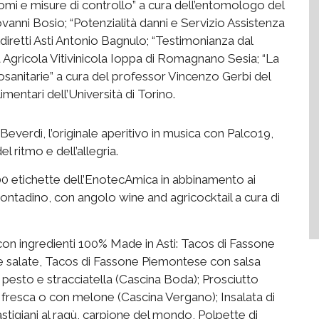
tomi e misure di controllo” a cura dell’entomologo del
anni Bosio; “Potenzialità danni e Servizio Assistenza
iretti Asti Antonio Bagnulo; “Testimonianza dal
a Agricola Vitivinicola Ioppa di Romagnano Sesia; “La
osanitarie” a cura del professor Vincenzo Gerbi del
imentari dell’Università di Torino.
l Beverdì, l’originale aperitivo in musica con Palco19,
el ritmo e dell’allegria.
 500 etichette dell’EnotecAmica in abbinamento ai
ontadino, con angolo wine and agricocktail a cura di
con ingredienti 100% Made in Asti: Tacos di Fassone
salate, Tacos di Fassone Piemontese con salsa
a, pesto e stracciatella (Cascina Boda); Prosciutto
resca o con melone (Cascina Vergano); Insalata di
stigiani al ragù, carpione del mondo, Polpette di