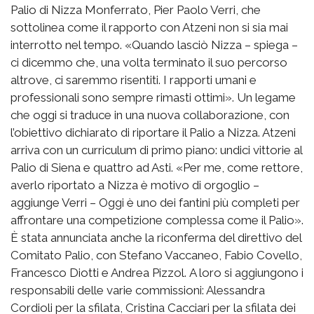
Palio di Nizza Monferrato, Pier Paolo Verri, che
sottolinea come il rapporto con Atzeni non si sia mai
interrotto nel tempo. «Quando lasciò Nizza – spiega –
ci dicemmo che, una volta terminato il suo percorso
altrove, ci saremmo risentiti. I rapporti umani e
professionali sono sempre rimasti ottimi». Un legame
che oggi si traduce in una nuova collaborazione, con
l’obiettivo dichiarato di riportare il Palio a Nizza. Atzeni
arriva con un curriculum di primo piano: undici vittorie al
Palio di Siena e quattro ad Asti. «Per me, come rettore,
averlo riportato a Nizza è motivo di orgoglio –
aggiunge Verri – Oggi è uno dei fantini più completi per
affrontare una competizione complessa come il Palio».
È stata annunciata anche la riconferma del direttivo del
Comitato Palio, con Stefano Vaccaneo, Fabio Covello,
Francesco Diotti e Andrea Pizzol. A loro si aggiungono i
responsabili delle varie commissioni: Alessandra
Cordioli per la sfilata, Cristina Cacciari per la sfilata dei