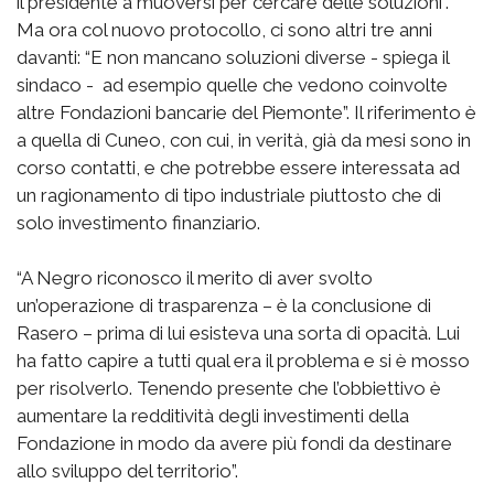
il presidente a muoversi per cercare delle soluzioni”.
Ma ora col nuovo protocollo, ci sono altri tre anni
davanti: “E non mancano soluzioni diverse - spiega il
sindaco - ad esempio quelle che vedono coinvolte
altre Fondazioni bancarie del Piemonte”. Il riferimento è
a quella di Cuneo, con cui, in verità, già da mesi sono in
corso contatti, e che potrebbe essere interessata ad
un ragionamento di tipo industriale piuttosto che di
solo investimento finanziario.
“A Negro riconosco il merito di aver svolto
un’operazione di trasparenza – è la conclusione di
Rasero – prima di lui esisteva una sorta di opacità. Lui
ha fatto capire a tutti qual era il problema e si è mosso
per risolverlo. Tenendo presente che l’obbiettivo è
aumentare la redditività degli investimenti della
Fondazione in modo da avere più fondi da destinare
allo sviluppo del territorio”.