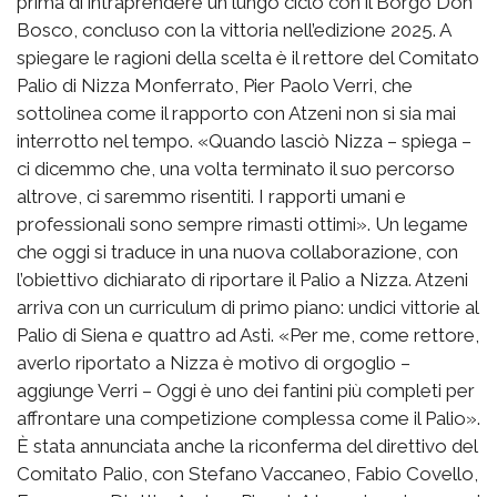
prima di intraprendere un lungo ciclo con il Borgo Don
Bosco, concluso con la vittoria nell’edizione 2025. A
spiegare le ragioni della scelta è il rettore del Comitato
Palio di Nizza Monferrato, Pier Paolo Verri, che
sottolinea come il rapporto con Atzeni non si sia mai
interrotto nel tempo. «Quando lasciò Nizza – spiega –
ci dicemmo che, una volta terminato il suo percorso
altrove, ci saremmo risentiti. I rapporti umani e
professionali sono sempre rimasti ottimi». Un legame
che oggi si traduce in una nuova collaborazione, con
l’obiettivo dichiarato di riportare il Palio a Nizza. Atzeni
arriva con un curriculum di primo piano: undici vittorie al
Palio di Siena e quattro ad Asti. «Per me, come rettore,
averlo riportato a Nizza è motivo di orgoglio –
aggiunge Verri – Oggi è uno dei fantini più completi per
affrontare una competizione complessa come il Palio».
È stata annunciata anche la riconferma del direttivo del
Comitato Palio, con Stefano Vaccaneo, Fabio Covello,