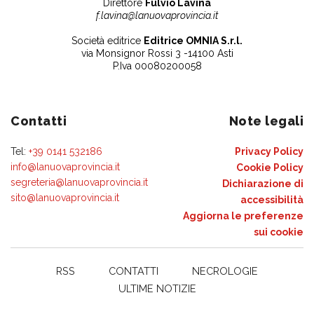
Direttore
Fulvio Lavina
f.lavina@lanuovaprovincia.it
Società editrice
Editrice OMNIA S.r.l.
via Monsignor Rossi 3 -14100 Asti
P.Iva 00080200058
Contatti
Note legali
Tel:
+39 0141 532186
Privacy Policy
info@lanuovaprovincia.it
Cookie Policy
segreteria@lanuovaprovincia.it
Dichiarazione di
sito@lanuovaprovincia.it
accessibilità
Aggiorna le preferenze
sui cookie
RSS
CONTATTI
NECROLOGIE
ULTIME NOTIZIE