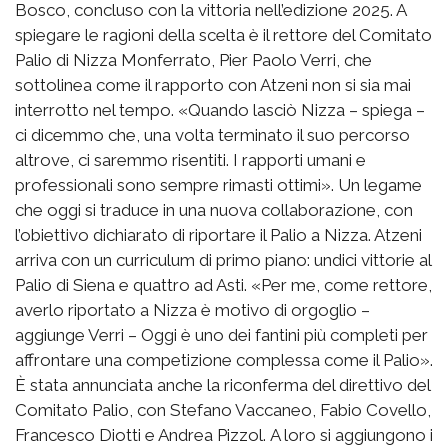
Bosco, concluso con la vittoria nell’edizione 2025. A
spiegare le ragioni della scelta è il rettore del Comitato
Palio di Nizza Monferrato, Pier Paolo Verri, che
sottolinea come il rapporto con Atzeni non si sia mai
interrotto nel tempo. «Quando lasciò Nizza – spiega –
ci dicemmo che, una volta terminato il suo percorso
altrove, ci saremmo risentiti. I rapporti umani e
professionali sono sempre rimasti ottimi». Un legame
che oggi si traduce in una nuova collaborazione, con
l’obiettivo dichiarato di riportare il Palio a Nizza. Atzeni
arriva con un curriculum di primo piano: undici vittorie al
Palio di Siena e quattro ad Asti. «Per me, come rettore,
averlo riportato a Nizza è motivo di orgoglio –
aggiunge Verri – Oggi è uno dei fantini più completi per
affrontare una competizione complessa come il Palio».
È stata annunciata anche la riconferma del direttivo del
Comitato Palio, con Stefano Vaccaneo, Fabio Covello,
Francesco Diotti e Andrea Pizzol. A loro si aggiungono i