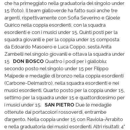
che ha primeggiato nella graduatoria del singolo under
15 (foto). Il team gialloverde ha fatto suoi anche tre
argenti, rispettivamente con Sofia Severino e Gioele
Quirico nella coppia esordienti, con la squadra
esordienti e con i musici under 15. Quinti posti per la
squadra giovanili e per la coppia under 15 composta
da Edoardo Masoero e Luca Coppo, sesta Anita
Zambelli nel singolo giovanili e ottava la squadra under
15
DON BOSCO
Quattro i podi per i gialloblu:
secondo posto nel singolo under 15 per Filippo
Malpede e medaglie di bronzo nella coppia esordienti
(Carbone-Delmastro), nella squadra esordienti e nei
musici esordienti. Quarto posto per la coppia under 15,
settimo per la squadra under 15 e quattordicesimo per
i musici under 15.
SAN PIETRO
Due le medaglie
ottenute dai portacolori rossoverdi, entrambe
d’argento. Nella coppia under 15 con Raviola-Arrabito
e nella graduatoria dei musici esordienti. Altri risultati: 4°