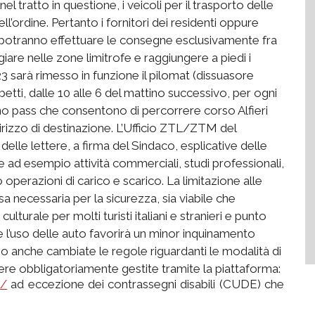
 tratto in questione, i veicoli per il trasporto delle
ell’ordine. Pertanto i fornitori dei residenti oppure
ma potranno effettuare le consegne esclusivamente fra
giare nelle zone limitrofe e raggiungere a piedi i
23 sarà rimesso in funzione il pilomat (dissuasore
betti, dalle 10 alle 6 del mattino successivo, per ogni
o pass che consentono di percorrere corso Alfieri
rizzo di destinazione. L’Ufficio ZTL/ZTM del
delle lettere, a firma del Sindaco, esplicative delle
e ad esempio attività commerciali, studi professionali,
o operazioni di carico e scarico. La limitazione alle
sa necessaria per la sicurezza, sia viabile che
lturale per molti turisti italiani e stranieri e punto
are l’uso delle auto favorirà un minor inquinamento
o anche cambiate le regole riguardanti le modalità di
re obbligatoriamente gestite tramite la piattaforma:
e/
ad eccezione dei contrassegni disabili (CUDE) che