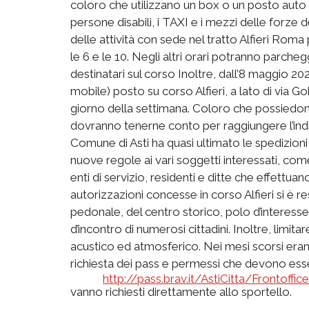
coloro che utilizzano un box o un posto auto nel
persone disabili, i TAXI e i mezzi delle forze d
delle attività con sede nel tratto Alfieri Ro
le 6 e le 10. Negli altri orari potranno parcheg
destinatari sul corso Inoltre, dall’8 maggio 20
mobile) posto su corso Alfieri, a lato di via Go
giorno della settimana. Coloro che possiedon
dovranno tenerne conto per raggiungere l’indi
Comune di Asti ha quasi ultimato le spedizioni 
nuove regole ai vari soggetti interessati, com
enti di servizio, residenti e ditte che effettuan
autorizzazioni concesse in corso Alfieri si è re
pedonale, del centro storico, polo d’interesse cu
d’incontro di numerosi cittadini. Inoltre, limit
acustico ed atmosferico. Nei mesi scorsi eran
richiesta dei pass e permessi che devono esse
http://pass.brav.it/AstiCitta/Frontoffic
vanno richiesti direttamente allo sportello.