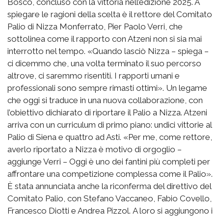
Bosco, concluso con la vittoria nell’edizione 2025. A
spiegare le ragioni della scelta è il rettore del Comitato
Palio di Nizza Monferrato, Pier Paolo Verri, che
sottolinea come il rapporto con Atzeni non si sia mai
interrotto nel tempo. «Quando lasciò Nizza – spiega –
ci dicemmo che, una volta terminato il suo percorso
altrove, ci saremmo risentiti. I rapporti umani e
professionali sono sempre rimasti ottimi». Un legame
che oggi si traduce in una nuova collaborazione, con
l’obiettivo dichiarato di riportare il Palio a Nizza. Atzeni
arriva con un curriculum di primo piano: undici vittorie al
Palio di Siena e quattro ad Asti. «Per me, come rettore,
averlo riportato a Nizza è motivo di orgoglio –
aggiunge Verri – Oggi è uno dei fantini più completi per
affrontare una competizione complessa come il Palio».
È stata annunciata anche la riconferma del direttivo del
Comitato Palio, con Stefano Vaccaneo, Fabio Covello,
Francesco Diotti e Andrea Pizzol. A loro si aggiungono i