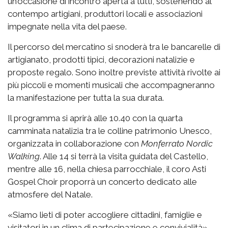
un’occasione di incontro aperta a tutti, sostenendo al
contempo artigiani, produttori locali e associazioni
impegnate nella vita del paese.
Il percorso del mercatino si snoderà tra le bancarelle di
artigianato, prodotti tipici, decorazioni natalizie e
proposte regalo. Sono inoltre previste attività rivolte ai
più piccoli e momenti musicali che accompagneranno
la manifestazione per tutta la sua durata.
Il programma si aprirà alle 10.40 con la quarta
camminata natalizia tra le colline patrimonio Unesco,
organizzata in collaborazione con
Monferrato Nordic
Walking
. Alle 14 si terrà la visita guidata del Castello,
mentre alle 16, nella chiesa parrocchiale, il coro Asti
Gospel Choir proporrà un concerto dedicato alle
atmosfere del Natale.
«Siamo lieti di poter accogliere cittadini, famiglie e
visitatori in un clima di partecipazione e convivialità»,