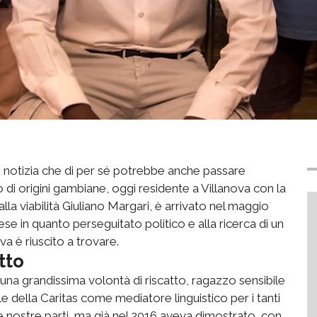
, notizia che di per sé potrebbe anche passare
di origini gambiane, oggi residente a Villanova con la
lla viabilità Giuliano Margari, è arrivato nel maggio
ese in quanto perseguitato politico e alla ricerca di un
va è riuscito a trovare.
tto
 una grandissima volontà di riscatto, ragazzo sensibile
file della Caritas come mediatore linguistico per i tanti
 nostre parti, ma già nel 2016 aveva dimostrato, con