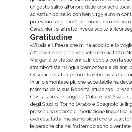
un gesto salito all'onore delle cronache local
ad Asti un borsello con ben 1.195 euro in con
potevano fargli molto comodo, ma che non esse
Carabinieri, si affrettò invece subito a riconse
Gratitudine
«L’Italia è il Paese che mi ha accolto e io vogl
all'epoca, ed è proprio quello che ha fatto. N
Margari e lo stesso anno, in coppia con la su
strambottista in lingua piemontese e da anni p
Ousman è stato il primo strambottista di colore
In un piemontese più che accettabile ha declam
mamma della sua Roberta, stupendo i presenti 
Con la laurea in Lingue e Culture dell'Asia e del
degli Studi di Torino (Arabo e Spagnolo le lin
presso una società di mediazione linguistica,
avercela fatta, ma siamo sicuri che la sua stori
le persone che nel frattempo sono diventate 