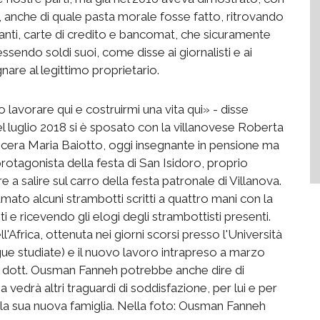
i, anche di quale pasta morale fosse fatto, ritrovando
tanti, carte di credito e bancomat, che sicuramente
ndo soldi suoi, come disse ai giornalisti e ai
gnare al legittimo proprietario.
io lavorare qui e costruirmi una vita qui» - disse
el luglio 2018 si è sposato con la villanovese Roberta
ocera Maria Baiotto, oggi insegnante in pensione ma
rotagonista della festa di San Isidoro, proprio
 a salire sul carro della festa patronale di Villanova.
ato alcuni strambotti scritti a quattro mani con la
e ricevendo gli elogi degli strambottisti presenti.
l'Africa, ottenuta nei giorni scorsi presso l'Università
gue studiate) e il nuovo lavoro intrapreso a marzo
 il dott. Ousman Fanneh potrebbe anche dire di
a vedrà altri traguardi di soddisfazione, per lui e per
la sua nuova famiglia. Nella foto: Ousman Fanneh