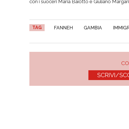
con i suoceri Maria Baiotto e Giuliano Margari
TAG
FANNEH
GAMBIA
IMMIG
C
SCRIVI/SC