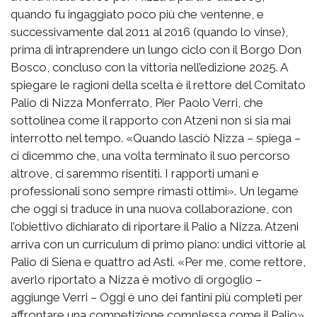
quando fu ingaggiato poco più che ventenne, e
successivamente dal 2011 al 2016 (quando lo vinse),
prima di intraprendere un lungo ciclo con il Borgo Don
Bosco, concluso con la vittoria nell’edizione 2025. A
spiegare le ragioni della scelta è il rettore del Comitato
Palio di Nizza Monferrato, Pier Paolo Verri, che
sottolinea come il rapporto con Atzeni non si sia mai
interrotto nel tempo. «Quando lasciò Nizza – spiega –
ci dicemmo che, una volta terminato il suo percorso
altrove, ci saremmo risentiti. I rapporti umani e
professionali sono sempre rimasti ottimi». Un legame
che oggi si traduce in una nuova collaborazione, con
l’obiettivo dichiarato di riportare il Palio a Nizza. Atzeni
arriva con un curriculum di primo piano: undici vittorie al
Palio di Siena e quattro ad Asti. «Per me, come rettore,
averlo riportato a Nizza è motivo di orgoglio –
aggiunge Verri – Oggi è uno dei fantini più completi per
affrontare una competizione complessa come il Palio».