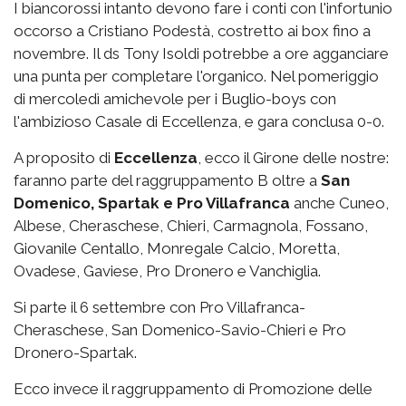
I biancorossi intanto devono fare i conti con l'infortunio
occorso a Cristiano Podestà, costretto ai box fino a
novembre. Il ds Tony Isoldi potrebbe a ore agganciare
una punta per completare l'organico. Nel pomeriggio
di mercoledì amichevole per i Buglio-boys con
l'ambizioso Casale di Eccellenza, e gara conclusa 0-0.
A proposito di
Eccellenza
, ecco il Girone delle nostre:
faranno parte del raggruppamento B oltre a
San
Domenico, Spartak e Pro Villafranca
anche Cuneo,
Albese, Cheraschese, Chieri, Carmagnola, Fossano,
Giovanile Centallo, Monregale Calcio, Moretta,
Ovadese, Gaviese, Pro Dronero e Vanchiglia.
Si parte il 6 settembre con Pro Villafranca-
Cheraschese, San Domenico-Savio-Chieri e Pro
Dronero-Spartak.
Ecco invece il raggruppamento di Promozione delle