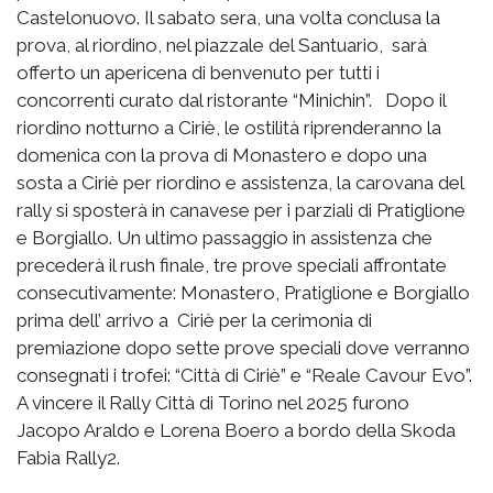
Castelonuovo. Il sabato sera, una volta conclusa la
prova, al riordino, nel piazzale del Santuario, sarà
offerto un apericena di benvenuto per tutti i
concorrenti curato dal ristorante “Minichin”. Dopo il
riordino notturno a Ciriè, le ostilità riprenderanno la
domenica con la prova di Monastero e dopo una
sosta a Ciriè per riordino e assistenza, la carovana del
rally si sposterà in canavese per i parziali di Pratiglione
e Borgiallo. Un ultimo passaggio in assistenza che
precederà il rush finale, tre prove speciali affrontate
consecutivamente: Monastero, Pratiglione e Borgiallo
prima dell’ arrivo a Ciriè per la cerimonia di
premiazione dopo sette prove speciali dove verranno
consegnati i trofei: “Città di Ciriè” e “Reale Cavour Evo”.
A vincere il Rally Città di Torino nel 2025 furono
Jacopo Araldo e Lorena Boero a bordo della Skoda
Fabia Rally2.