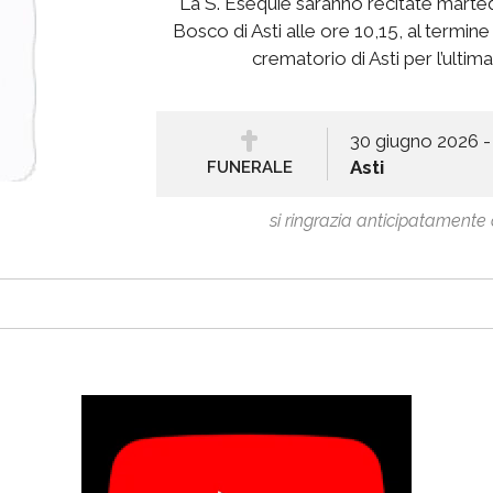
La S. Esequie saranno recitate marte
Bosco di Asti alle ore 10,15, al termi
crematorio di Asti per l’ult
30 giugno 2026 -
Asti
FUNERALE
si ringrazia anticipatamente c