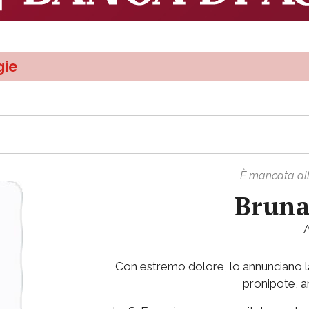
gie
È mancata all'
Bruna
Con estremo dolore, lo annunciano la f
pronipote, am