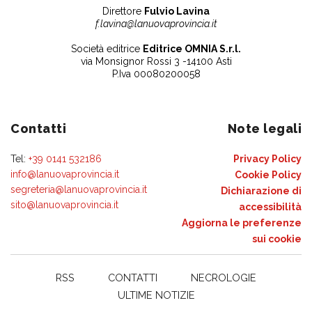
Direttore
Fulvio Lavina
f.lavina@lanuovaprovincia.it
Società editrice
Editrice OMNIA S.r.l.
via Monsignor Rossi 3 -14100 Asti
P.Iva 00080200058
Contatti
Note legali
Tel:
+39 0141 532186
Privacy Policy
info@lanuovaprovincia.it
Cookie Policy
segreteria@lanuovaprovincia.it
Dichiarazione di
sito@lanuovaprovincia.it
accessibilità
Aggiorna le preferenze
sui cookie
RSS
CONTATTI
NECROLOGIE
ULTIME NOTIZIE