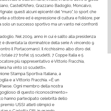
lliano, Castell’Alfero, Grazzano Badoglio, Moncalvo,
ale: questi alcuni epicentri del “muro”, lo sport che
rile a ottobre ed è espressione di cultura e folklore, per
ta solo un successo sportivo ma un vanto nei confronti
oglio. Nel 2009, anno in cui è salito alla presidenza
12 è diventata la dominatrice della serie A vincendo 9
ontro il Portacomaro). Il ricchissimo albo d’oro del
totale 27 trofei: 15 scudetti, 7 Coppe Italia e 5
catore più rappresentativo è Vittorio Fracchia,
era ha vinto 10 scudetti».
ione Stampa Sportiva Italiana, a
lia e a Vittorio Fracchia. «È un
l Paese. Ogni membro della nostra
rgoglioso di questo riconoscimento»
nto hanno partecipato celebrità dello
l premio USSI atleti olimpici e
Malan e Carlotta Gilli, in grande