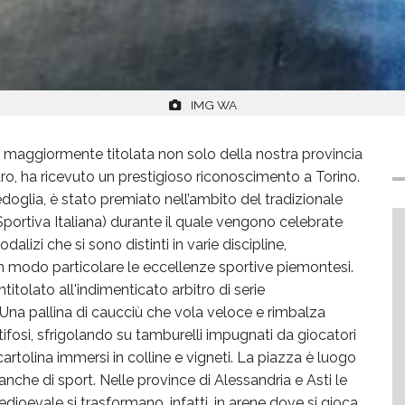
IMG WA
a maggiormente titolata non solo della nostra provincia
ro, ha ricevuto un prestigioso riconoscimento a Torino.
oglia, è stato premiato nell’ambito del tradizionale
ortiva Italiana) durante il quale vengono celebrate
alizi che si sono distinti in varie discipline,
in modo particolare le eccellenze sportive piemontesi.
itolato all'indimenticato arbitro di serie
Una pallina di caucciù che vola veloce e rimbalza
tifosi, sfrigolando su tamburelli impugnati da giocatori
 cartolina immersi in colline e vigneti. La piazza è luogo
anche di sport. Nelle province di Alessandria e Asti le
ioevale si trasformano, infatti, in arene dove si gioca