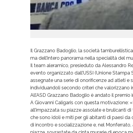
Il Grazzano Badoglio, la società tamburellistic
ma dell’intero panorama nella specialità del mu
Il team aleramico, presieduto da Alessandro Red
evento organizzato dall’USSI (Unione Stampa Sp
assegnate una serie di onorificenze ad atleti e sod
individuandoli secondo criteri che valorizzano 
All’ASD Grazzano Badoglio è andato il premio int
A Giovanni Caligaris con questa motivazione: «
all’impazzata su piazze assolate e brulicanti di 
che sono idoli e miti per gli abitanti di paesi da
di incontro e socializzazione e, nel Monferrato, 
piazze, sovrastate da cinta murarie di epoca med