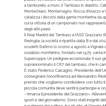
a tamburello a muro, il Tambass in dialetto. Ca
Montechiaro, Montemagno, Rocca d’Arazzo e Vign
catalizza i discorsi della gente monferrina da ap
cui la vittoria di un campionato non rappresen
degli altri paesi.
Il Real Madrid del Tambass è l’ASD Grazzano Bad
Redoglia, la società è ripartita dalla B e dal 20
scudetti (l’ultimo lo scorso 4 agosto a Vignale c
sodalizio monferrino, fondato nel 1975, vanta in 
Supercoppe. Un pedigree eccezionale. Il suo gio
soprannominato il CR7 del tambass, che in carri
È stato Federico Calcagno, Presidente dell'Un
consegnare l’onorificenza ad Alessandro Redog
premio che vogliamo condividere con tutto i
piccola comunità deve sentirsi partecipe e o
- rimarca il presidente del Grazzano». All’eve
sport e del giornalismo. Sono stati insigniti de
paralimpici del calibro, tra gli altri, di Giorgio 