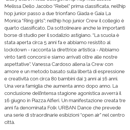
Melissa Dello Jacobo “Rebel” prima classificata, nell’hip
hop junior passo a due trionfano Giada e Gaia La
Monica “Ring girls”; nell’hip hop junior Crew il collegio è
quarto classificato. Da sottolineare anche le importanti
borse di studio per il sodalizio astigiano. “La scuola è
stata aperta circa 5 anni fa e abbiamo resistito al
lockdown - racconta la direttrice artistica - Abbiamo
vinto tanti concorsi e siamo arrivati oltre alle nostre
aspettative”. Vanessa Cardoso allena la Crew con
amore e un metodo basato sulla libertà di espressione
e creatività con circa 80 bambini dai 3 anni ai 16 anni.
Una vera famiglia che aumenta anno dopo anno. La
conclusione dell’intensa stagione agonistica avverrà il
16 giugno in Piazza Alfieri. Un manifestazione creata tre
anni fa denominata Folk URBAN Dance che prevede
una serie di straordinarie esibizioni “open air” nel centro
città.