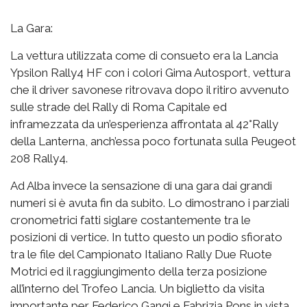
La Gara:
La vettura utilizzata come di consueto era la Lancia
Ypsilon Rally4 HF con i colori Gima Autosport, vettura
che il driver savonese ritrovava dopo il ritiro avvenuto
sulle strade del Rally di Roma Capitale ed
inframezzata da un’esperienza affrontata al 42°Rally
della Lanterna, anch’essa poco fortunata sulla Peugeot
208 Rally4.
Ad Alba invece la sensazione di una gara dai grandi
numeri si è avuta fin da subito. Lo dimostrano i parziali
cronometrici fatti siglare costantemente tra le
posizioni di vertice. In tutto questo un podio sfiorato
tra le file del Campionato Italiano Rally Due Ruote
Motrici ed il raggiungimento della terza posizione
all’interno del Trofeo Lancia. Un biglietto da visita
importante per Federico Gangi e Fabrizia Pons in vista