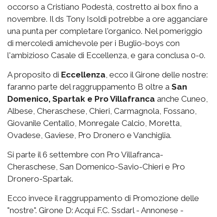
occorso a Cristiano Podestà, costretto ai box fino a
novembre. Il ds Tony Isoldi potrebbe a ore agganciare
una punta per completare l'organico. Nel pomeriggio
di mercoledì amichevole per i Buglio-boys con
l'ambizioso Casale di Eccellenza, e gara conclusa 0-0.
A proposito di
Eccellenza
, ecco il Girone delle nostre:
faranno parte del raggruppamento B oltre a
San
Domenico, Spartak e Pro Villafranca
anche Cuneo,
Albese, Cheraschese, Chieri, Carmagnola, Fossano,
Giovanile Centallo, Monregale Calcio, Moretta,
Ovadese, Gaviese, Pro Dronero e Vanchiglia.
Si parte il 6 settembre con Pro Villafranca-
Cheraschese, San Domenico-Savio-Chieri e Pro
Dronero-Spartak.
Ecco invece il raggruppamento di Promozione delle
"nostre". Girone D: Acqui F.C. Ssdarl - Annonese -