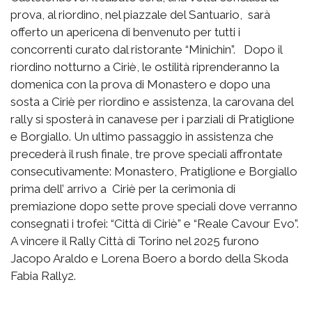
prova, al riordino, nel piazzale del Santuario, sarà
offerto un apericena di benvenuto per tutti i
concorrenti curato dal ristorante “Minichin”. Dopo il
riordino notturno a Ciriè, le ostilità riprenderanno la
domenica con la prova di Monastero e dopo una
sosta a Ciriè per riordino e assistenza, la carovana del
rally si sposterà in canavese per i parziali di Pratiglione
e Borgiallo. Un ultimo passaggio in assistenza che
precederà il rush finale, tre prove speciali affrontate
consecutivamente: Monastero, Pratiglione e Borgiallo
prima dell’ arrivo a Ciriè per la cerimonia di
premiazione dopo sette prove speciali dove verranno
consegnati i trofei: “Città di Ciriè” e “Reale Cavour Evo”.
A vincere il Rally Città di Torino nel 2025 furono
Jacopo Araldo e Lorena Boero a bordo della Skoda
Fabia Rally2.