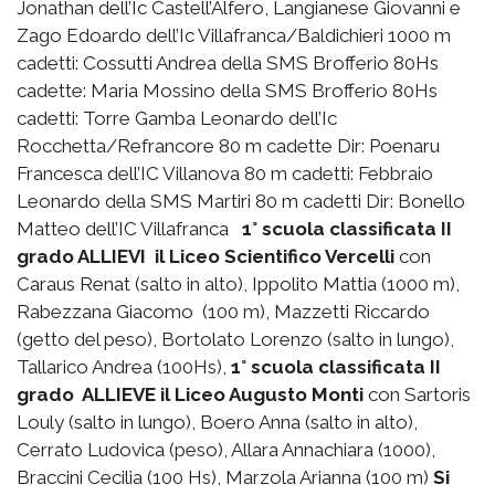
Jonathan dell’Ic Castell’Alfero, Langianese Giovanni e
Zago Edoardo dell’Ic Villafranca/Baldichieri 1000 m
cadetti: Cossutti Andrea della SMS Brofferio 80Hs
cadette: Maria Mossino della SMS Brofferio 80Hs
cadetti: Torre Gamba Leonardo dell’Ic
Rocchetta/Refrancore 80 m cadette Dir: Poenaru
Francesca dell’IC Villanova 80 m cadetti: Febbraio
Leonardo della SMS Martiri 80 m cadetti Dir: Bonello
Matteo dell’IC Villafranca
1° scuola classificata II
grado ALLIEVI il Liceo Scientifico Vercelli
con
Caraus Renat (salto in alto), Ippolito Mattia (1000 m),
Rabezzana Giacomo (100 m), Mazzetti Riccardo
(getto del peso), Bortolato Lorenzo (salto in lungo),
Tallarico Andrea (100Hs),
1° scuola classificata II
grado ALLIEVE il Liceo Augusto Monti
con Sartoris
Louly (salto in lungo), Boero Anna (salto in alto),
Cerrato Ludovica (peso), Allara Annachiara (1000),
Braccini Cecilia (100 Hs), Marzola Arianna (100 m)
Si