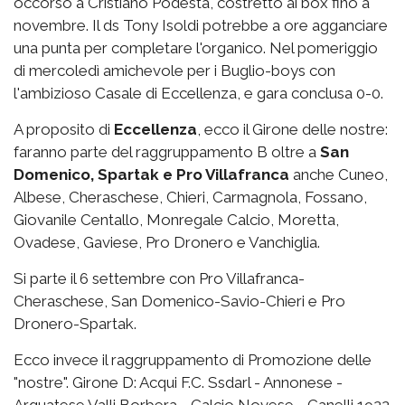
occorso a Cristiano Podestà, costretto ai box fino a
novembre. Il ds Tony Isoldi potrebbe a ore agganciare
una punta per completare l'organico. Nel pomeriggio
di mercoledì amichevole per i Buglio-boys con
l'ambizioso Casale di Eccellenza, e gara conclusa 0-0.
A proposito di
Eccellenza
, ecco il Girone delle nostre:
faranno parte del raggruppamento B oltre a
San
Domenico, Spartak e Pro Villafranca
anche Cuneo,
Albese, Cheraschese, Chieri, Carmagnola, Fossano,
Giovanile Centallo, Monregale Calcio, Moretta,
Ovadese, Gaviese, Pro Dronero e Vanchiglia.
Si parte il 6 settembre con Pro Villafranca-
Cheraschese, San Domenico-Savio-Chieri e Pro
Dronero-Spartak.
Ecco invece il raggruppamento di Promozione delle
"nostre". Girone D: Acqui F.C. Ssdarl - Annonese -
Arquatese Valli Borbera - Calcio Novese - Canelli 1922