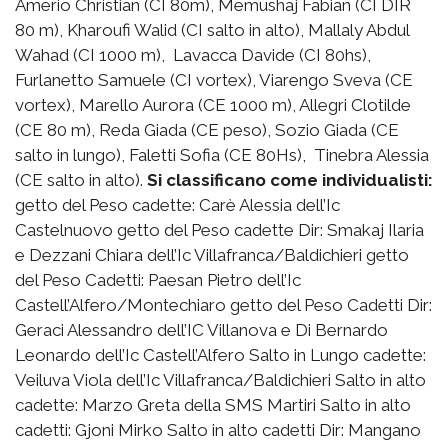
Amerio Christian (CI 80m), Memushaj Fabian (CI DIR
80 m), Kharoufi Walid (CI salto in alto), Mallaly Abdul
Wahad (CI 1000 m), Lavacca Davide (CI 80hs),
Furlanetto Samuele (CI vortex), Viarengo Sveva (CE
vortex), Marello Aurora (CE 1000 m), Allegri Clotilde
(CE 80 m), Reda Giada (CE peso), Sozio Giada (CE
salto in lungo), Faletti Sofia (CE 80Hs), Tinebra Alessia
(CE salto in alto).
Si classificano come individualisti:
getto del Peso cadette: Carè Alessia dell’Ic
Castelnuovo getto del Peso cadette Dir: Smakaj Ilaria
e Dezzani Chiara dell’Ic Villafranca/Baldichieri getto
del Peso Cadetti: Paesan Pietro dell’Ic
Castell’Alfero/Montechiaro getto del Peso Cadetti Dir:
Geraci Alessandro dell’IC Villanova e Di Bernardo
Leonardo dell’Ic Castell’Alfero Salto in Lungo cadette:
Veiluva Viola dell’Ic Villafranca/Baldichieri Salto in alto
cadette: Marzo Greta della SMS Martiri Salto in alto
cadetti: Gjoni Mirko Salto in alto cadetti Dir: Mangano