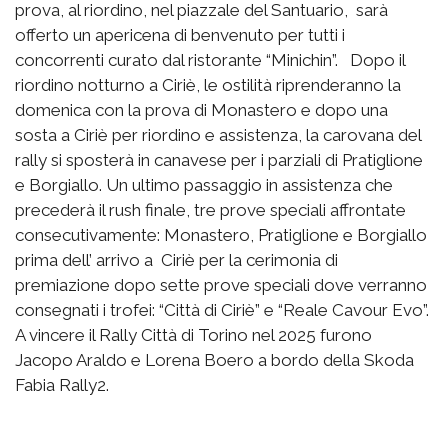
prova, al riordino, nel piazzale del Santuario, sarà
offerto un apericena di benvenuto per tutti i
concorrenti curato dal ristorante “Minichin”. Dopo il
riordino notturno a Ciriè, le ostilità riprenderanno la
domenica con la prova di Monastero e dopo una
sosta a Ciriè per riordino e assistenza, la carovana del
rally si sposterà in canavese per i parziali di Pratiglione
e Borgiallo. Un ultimo passaggio in assistenza che
precederà il rush finale, tre prove speciali affrontate
consecutivamente: Monastero, Pratiglione e Borgiallo
prima dell’ arrivo a Ciriè per la cerimonia di
premiazione dopo sette prove speciali dove verranno
consegnati i trofei: “Città di Ciriè” e “Reale Cavour Evo”.
A vincere il Rally Città di Torino nel 2025 furono
Jacopo Araldo e Lorena Boero a bordo della Skoda
Fabia Rally2.