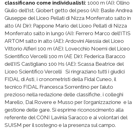
classificano come individualisti:
1000 m (AI): Ollino
Giulio dell’Ist. Giobert getto del peso (AI): Basile Andrea
Giuseppe del Liceo Pellati di Nizza Monferrato salto in
alto (AI Dir): Pappone Mario del Liceo Pellati di Nizza
Monferrato salto in lungo (AI): Ferrero Marco dell’ITIS
ARTOM salto in alto (AE): Ardovini Alessia del Liceo
Vittorio Alfieri 100 m (AE): Lovecchio Noemi del Liceo
Scientifico Vercelli 100 m (AE Dir): Federica Baracco
dell’IIS Castigliano 100 Hs (AE): Scassa Beatrice del
Liceo Scientifico Vercelli Si ringraziano tutti i giudici
FIDAL di Asti, i cronometristi della Fidal Cuneo, il
tecnico FIDAL Francesca Sorrentino per l’aiuto
prezioso nella redazione delle classifiche, i colleghi
Marello, Dal Rovere e Musso per l’organizzazione e la
gestione delle gare. Si esprime riconoscimento alla
referente del CONI Lavinia Saracco e ai volontari del
SUISM per il sostegno e la presenza sul campo.