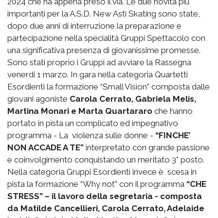
2024 che ha appena preso il via. Le due novità più
importanti per la A.S.D. New Asti Skating sono state,
dopo due anni di interruzione la preparazione e
partecipazione nella specialità Gruppi Spettacolo con
una significativa presenza di giovanissime promesse.
Sono stati proprio i Gruppi ad avviare la Rassegna
venerdi 1 marzo. In gara nella categoria Quartetti
Esordienti la formazione “Small Vision” composta dalle
giovani agoniste
Carola Cerrato, Gabriela Melis,
Martina Monari e Marta Quartararo
che hanno
portato in pista un complicato ed impegnativo
programma - La violenza sulle donne -
“
FINCHE’
NON ACCADE A TE”
interpretato con grande passione
e coinvolgimento conquistando un meritato 3° posto.
Nella categoria Gruppi Esordienti invece è scesa in
pista la formazione “Why not” con il programma
“CHE
STRESS” – il lavoro della segretaria - composta
da Matilde Cancellieri, Carola Cerrato, Adelaide