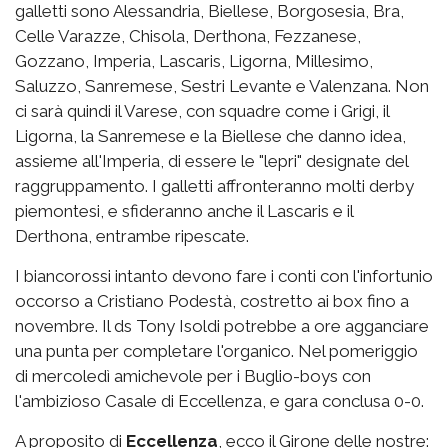
galletti sono Alessandria, Biellese, Borgosesia, Bra,
Celle Varazze, Chisola, Derthona, Fezzanese,
Gozzano, Imperia, Lascaris, Ligorna, Millesimo,
Saluzzo, Sanremese, Sestri Levante e Valenzana. Non
ci sarà quindi il Varese, con squadre come i Grigi, il
Ligorna, la Sanremese e la Biellese che danno idea,
assieme all'Imperia, di essere le "lepri" designate del
raggruppamento. I galletti affronteranno molti derby
piemontesi, e sfideranno anche il Lascaris e il
Derthona, entrambe ripescate.
I biancorossi intanto devono fare i conti con l'infortunio
occorso a Cristiano Podestà, costretto ai box fino a
novembre. Il ds Tony Isoldi potrebbe a ore agganciare
una punta per completare l'organico. Nel pomeriggio
di mercoledì amichevole per i Buglio-boys con
l'ambizioso Casale di Eccellenza, e gara conclusa 0-0.
A proposito di
Eccellenza
, ecco il Girone delle nostre: