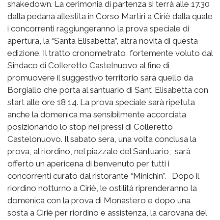
shakedown. La cerimonia di partenza si terrà alle 17.30
dalla pedana allestita in Corso Martiri a Ciriè dalla quale
i concorrenti raggiungeranno la prova speciale di
apertura, la “Santa Elisabetta”, altra novità di questa
edizione. Il tratto cronometrato, fortemente voluto dal
Sindaco di Colleretto Castelnuovo al fine di
promuovere il suggestivo territorio sarà quello da
Borgiallo che porta al santuario di Sant’ Elisabetta con
start alle ore 18,14. La prova speciale sarà ripetuta
anche la domenica ma sensibilmente accorciata
posizionando lo stop nei pressi di Colleretto
Castelonuovo. Il sabato sera, una volta conclusa la
prova, al riordino, nel piazzale del Santuario, sarà
offerto un apericena di benvenuto per tutti i
concorrenti curato dal ristorante “Minichin”. Dopo il
riordino notturno a Ciriè, le ostilità riprenderanno la
domenica con la prova di Monastero e dopo una
sosta a Ciriè per riordino e assistenza, la carovana del