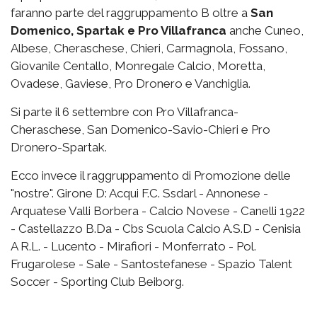
faranno parte del raggruppamento B oltre a
San
Domenico, Spartak e Pro Villafranca
anche Cuneo,
Albese, Cheraschese, Chieri, Carmagnola, Fossano,
Giovanile Centallo, Monregale Calcio, Moretta,
Ovadese, Gaviese, Pro Dronero e Vanchiglia.
Si parte il 6 settembre con Pro Villafranca-
Cheraschese, San Domenico-Savio-Chieri e Pro
Dronero-Spartak.
Ecco invece il raggruppamento di Promozione delle
"nostre". Girone D: Acqui F.C. Ssdarl - Annonese -
Arquatese Valli Borbera - Calcio Novese - Canelli 1922
- Castellazzo B.Da - Cbs Scuola Calcio A.S.D - Cenisia
A R.L. - Lucento - Mirafiori - Monferrato - Pol.
Frugarolese - Sale - Santostefanese - Spazio Talent
Soccer - Sporting Club Beiborg.