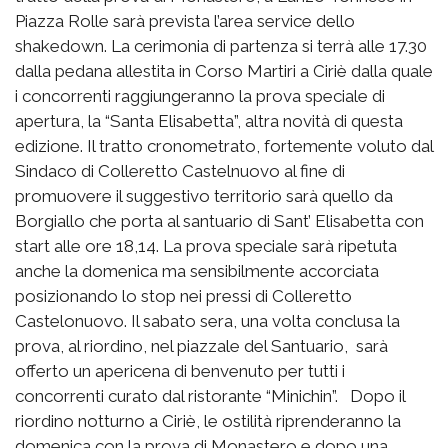
Piazza Rolle sarà prevista l’area service dello
shakedown. La cerimonia di partenza si terrà alle 17.30
dalla pedana allestita in Corso Martiri a Ciriè dalla quale
i concorrenti raggiungeranno la prova speciale di
apertura, la “Santa Elisabetta”, altra novità di questa
edizione. Il tratto cronometrato, fortemente voluto dal
Sindaco di Colleretto Castelnuovo al fine di
promuovere il suggestivo territorio sarà quello da
Borgiallo che porta al santuario di Sant’ Elisabetta con
start alle ore 18,14. La prova speciale sarà ripetuta
anche la domenica ma sensibilmente accorciata
posizionando lo stop nei pressi di Colleretto
Castelonuovo. Il sabato sera, una volta conclusa la
prova, al riordino, nel piazzale del Santuario, sarà
offerto un apericena di benvenuto per tutti i
concorrenti curato dal ristorante “Minichin”. Dopo il
riordino notturno a Ciriè, le ostilità riprenderanno la
domenica con la prova di Monastero e dopo una