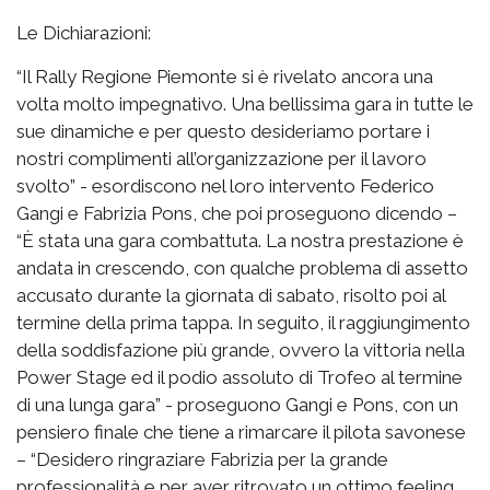
Le Dichiarazioni:
“Il Rally Regione Piemonte si è rivelato ancora una
volta molto impegnativo. Una bellissima gara in tutte le
sue dinamiche e per questo desideriamo portare i
nostri complimenti all’organizzazione per il lavoro
svolto” - esordiscono nel loro intervento Federico
Gangi e Fabrizia Pons, che poi proseguono dicendo –
“È stata una gara combattuta. La nostra prestazione è
andata in crescendo, con qualche problema di assetto
accusato durante la giornata di sabato, risolto poi al
termine della prima tappa. In seguito, il raggiungimento
della soddisfazione più grande, ovvero la vittoria nella
Power Stage ed il podio assoluto di Trofeo al termine
di una lunga gara” - proseguono Gangi e Pons, con un
pensiero finale che tiene a rimarcare il pilota savonese
– “Desidero ringraziare Fabrizia per la grande
professionalità e per aver ritrovato un ottimo feeling