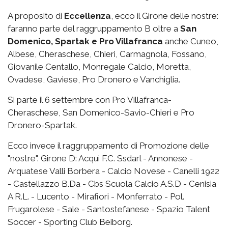
A proposito di
Eccellenza
, ecco il Girone delle nostre:
faranno parte del raggruppamento B oltre a
San
Domenico, Spartak e Pro Villafranca
anche Cuneo,
Albese, Cheraschese, Chieri, Carmagnola, Fossano,
Giovanile Centallo, Monregale Calcio, Moretta,
Ovadese, Gaviese, Pro Dronero e Vanchiglia.
Si parte il 6 settembre con Pro Villafranca-
Cheraschese, San Domenico-Savio-Chieri e Pro
Dronero-Spartak.
Ecco invece il raggruppamento di Promozione delle
"nostre". Girone D: Acqui F.C. Ssdarl - Annonese -
Arquatese Valli Borbera - Calcio Novese - Canelli 1922
- Castellazzo B.Da - Cbs Scuola Calcio A.S.D - Cenisia
A R.L. - Lucento - Mirafiori - Monferrato - Pol.
Frugarolese - Sale - Santostefanese - Spazio Talent
Soccer - Sporting Club Beiborg.