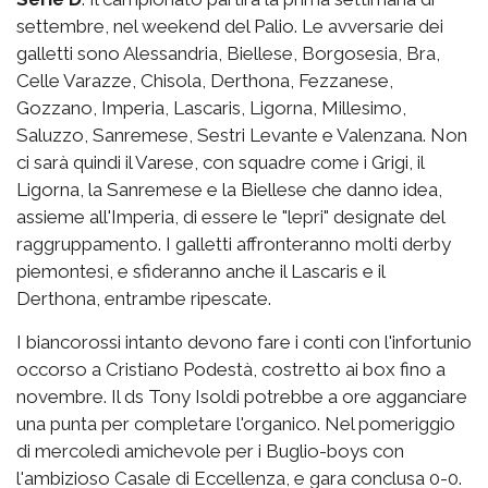
settembre, nel weekend del Palio. Le avversarie dei
galletti sono Alessandria, Biellese, Borgosesia, Bra,
Celle Varazze, Chisola, Derthona, Fezzanese,
Gozzano, Imperia, Lascaris, Ligorna, Millesimo,
Saluzzo, Sanremese, Sestri Levante e Valenzana. Non
ci sarà quindi il Varese, con squadre come i Grigi, il
Ligorna, la Sanremese e la Biellese che danno idea,
assieme all'Imperia, di essere le "lepri" designate del
raggruppamento. I galletti affronteranno molti derby
piemontesi, e sfideranno anche il Lascaris e il
Derthona, entrambe ripescate.
I biancorossi intanto devono fare i conti con l'infortunio
occorso a Cristiano Podestà, costretto ai box fino a
novembre. Il ds Tony Isoldi potrebbe a ore agganciare
una punta per completare l'organico. Nel pomeriggio
di mercoledì amichevole per i Buglio-boys con
l'ambizioso Casale di Eccellenza, e gara conclusa 0-0.