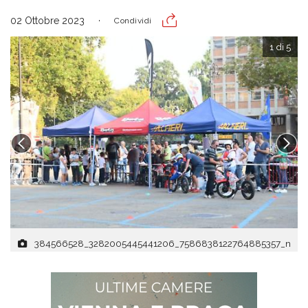
02 Ottobre 2023
Condividi
1 di 5
384566528_3282005445441206_7586838122764885357_n