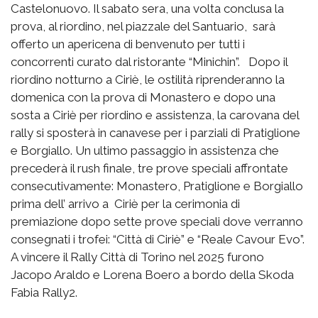
Castelonuovo. Il sabato sera, una volta conclusa la
prova, al riordino, nel piazzale del Santuario, sarà
offerto un apericena di benvenuto per tutti i
concorrenti curato dal ristorante “Minichin”. Dopo il
riordino notturno a Ciriè, le ostilità riprenderanno la
domenica con la prova di Monastero e dopo una
sosta a Ciriè per riordino e assistenza, la carovana del
rally si sposterà in canavese per i parziali di Pratiglione
e Borgiallo. Un ultimo passaggio in assistenza che
precederà il rush finale, tre prove speciali affrontate
consecutivamente: Monastero, Pratiglione e Borgiallo
prima dell’ arrivo a Ciriè per la cerimonia di
premiazione dopo sette prove speciali dove verranno
consegnati i trofei: “Città di Ciriè” e “Reale Cavour Evo”.
A vincere il Rally Città di Torino nel 2025 furono
Jacopo Araldo e Lorena Boero a bordo della Skoda
Fabia Rally2.