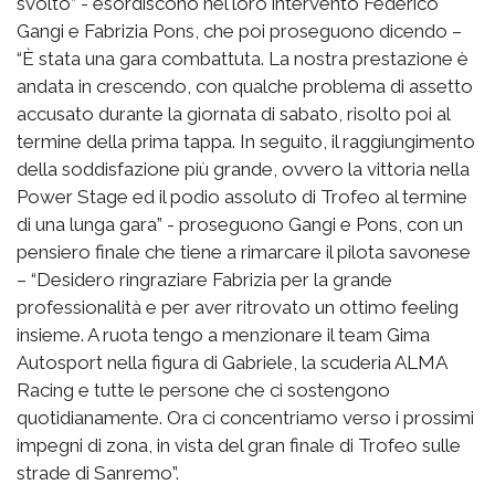
svolto” - esordiscono nel loro intervento Federico
Gangi e Fabrizia Pons, che poi proseguono dicendo –
“È stata una gara combattuta. La nostra prestazione è
andata in crescendo, con qualche problema di assetto
accusato durante la giornata di sabato, risolto poi al
termine della prima tappa. In seguito, il raggiungimento
della soddisfazione più grande, ovvero la vittoria nella
Power Stage ed il podio assoluto di Trofeo al termine
di una lunga gara” - proseguono Gangi e Pons, con un
pensiero finale che tiene a rimarcare il pilota savonese
– “Desidero ringraziare Fabrizia per la grande
professionalità e per aver ritrovato un ottimo feeling
insieme. A ruota tengo a menzionare il team Gima
Autosport nella figura di Gabriele, la scuderia ALMA
Racing e tutte le persone che ci sostengono
quotidianamente. Ora ci concentriamo verso i prossimi
impegni di zona, in vista del gran finale di Trofeo sulle
strade di Sanremo”.