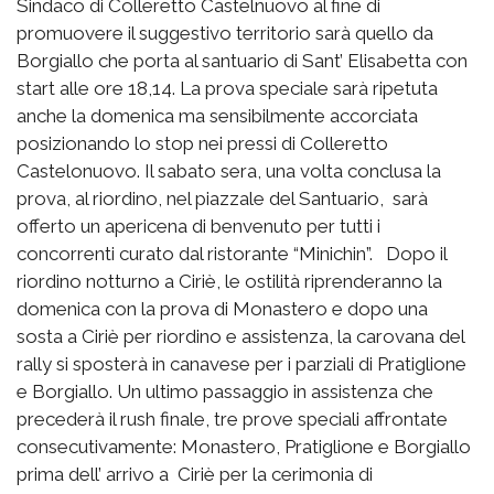
Sindaco di Colleretto Castelnuovo al fine di
promuovere il suggestivo territorio sarà quello da
Borgiallo che porta al santuario di Sant’ Elisabetta con
start alle ore 18,14. La prova speciale sarà ripetuta
anche la domenica ma sensibilmente accorciata
posizionando lo stop nei pressi di Colleretto
Castelonuovo. Il sabato sera, una volta conclusa la
prova, al riordino, nel piazzale del Santuario, sarà
offerto un apericena di benvenuto per tutti i
concorrenti curato dal ristorante “Minichin”. Dopo il
riordino notturno a Ciriè, le ostilità riprenderanno la
domenica con la prova di Monastero e dopo una
sosta a Ciriè per riordino e assistenza, la carovana del
rally si sposterà in canavese per i parziali di Pratiglione
e Borgiallo. Un ultimo passaggio in assistenza che
precederà il rush finale, tre prove speciali affrontate
consecutivamente: Monastero, Pratiglione e Borgiallo
prima dell’ arrivo a Ciriè per la cerimonia di