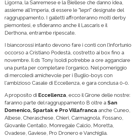
Ligorna, la Sanremese e la Biellese che danno idea,
assieme all'Imperia, di essere le "lepri" designate del
raggruppamento. I galletti affronteranno molti derby
piemontesi, e sfideranno anche il Lascaris e il
Derthona, entrambe ripescate.
I biancorossi intanto devono fare i conti con l'infortunio
occorso a Cristiano Podestà, costretto ai box fino a
novembre. Il ds Tony Isoldi potrebbe a ore agganciare
una punta per completare l'organico. Nel pomeriggio
di mercoledì amichevole per i Buglio-boys con
l'ambizioso Casale di Eccellenza, e gara conclusa 0-0.
A proposito di
Eccellenza
, ecco il Girone delle nostre:
faranno parte del raggruppamento B oltre a
San
Domenico, Spartak e Pro Villafranca
anche Cuneo,
Albese, Cheraschese, Chieri, Carmagnola, Fossano,
Giovanile Centallo, Monregale Calcio, Moretta,
Ovadese, Gaviese, Pro Dronero e Vanchiglia.