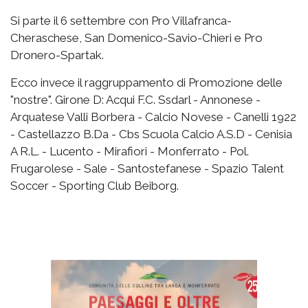
Si parte il 6 settembre con Pro Villafranca-
Cheraschese, San Domenico-Savio-Chieri e Pro
Dronero-Spartak.
Ecco invece il raggruppamento di Promozione delle
"nostre". Girone D: Acqui F.C. Ssdarl - Annonese -
Arquatese Valli Borbera - Calcio Novese - Canelli 1922
- Castellazzo B.Da - Cbs Scuola Calcio A.S.D - Cenisia
A R.L. - Lucento - Mirafiori - Monferrato - Pol.
Frugarolese - Sale - Santostefanese - Spazio Talent
Soccer - Sporting Club Beiborg.