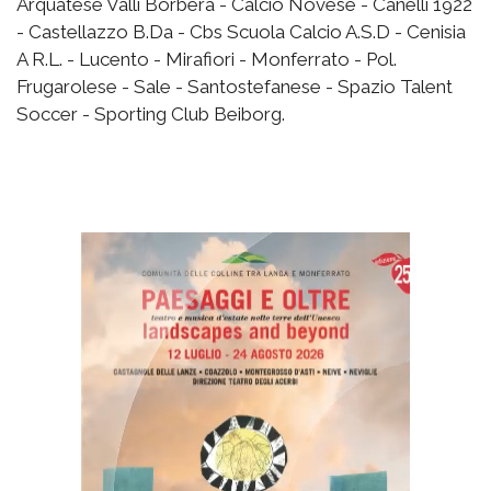
Arquatese Valli Borbera - Calcio Novese - Canelli 1922
- Castellazzo B.Da - Cbs Scuola Calcio A.S.D - Cenisia
A R.L. - Lucento - Mirafiori - Monferrato - Pol.
Frugarolese - Sale - Santostefanese - Spazio Talent
Soccer - Sporting Club Beiborg.