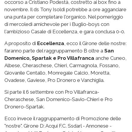
occorso a Cristiano Podestà, costretto ai box fino a
novembre. Il ds Tony Isoldi potrebbe a ore agganciare
una punta per completare l'organico. Nel pomeriggio
di mercoledì amichevole per i Buglio-boys con
l'ambizioso Casale di Eccellenza, e gara conclusa 0-0.
A proposito di
Eccellenza
, ecco il Girone delle nostre:
faranno parte del raggruppamento B oltre a
San
Domenico, Spartak e Pro Villafranca
anche Cuneo,
Albese, Cheraschese, Chieri, Carmagnola, Fossano,
Giovanile Centallo, Monregale Calcio, Moretta,
Ovadese, Gaviese, Pro Dronero e Vanchiglia.
Si parte il 6 settembre con Pro Villafranca-
Cheraschese, San Domenico-Savio-Chieri e Pro
Dronero-Spartak.
Ecco invece il raggruppamento di Promozione delle
"nostre". Girone D: Acqui F.C. Ssdarl - Annonese -