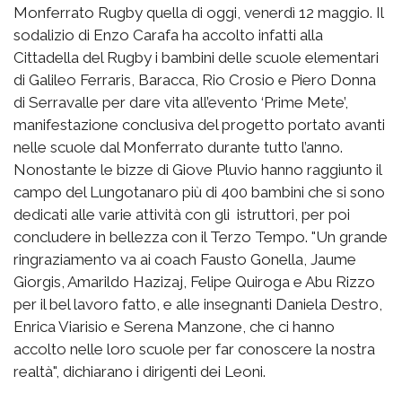
Monferrato Rugby quella di oggi, venerdì 12 maggio. Il
sodalizio di Enzo Carafa ha accolto infatti alla
Cittadella del Rugby i bambini delle scuole elementari
di Galileo Ferraris, Baracca, Rio Crosio e Piero Donna
di Serravalle per dare vita all’evento ‘Prime Mete’,
manifestazione conclusiva del progetto portato avanti
nelle scuole dal Monferrato durante tutto l’anno.
Nonostante le bizze di Giove Pluvio hanno raggiunto il
campo del Lungotanaro più di 400 bambini che si sono
dedicati alle varie attività con gli istruttori, per poi
concludere in bellezza con il Terzo Tempo.
"Un grande
ringraziamento va ai coach Fausto Gonella, Jaume
Giorgis, Amarildo Hazizaj, Felipe Quiroga e Abu Rizzo
per il bel lavoro fatto, e alle insegnanti Daniela Destro,
Enrica Viarisio e Serena Manzone, che ci hanno
accolto nelle loro scuole per far conoscere la nostra
realtà", dichiarano i dirigenti dei Leoni.