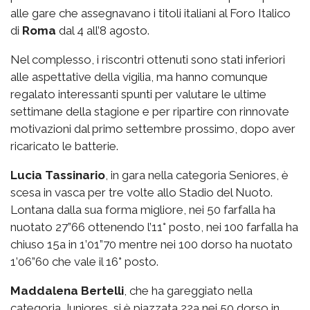
alle gare che assegnavano i titoli italiani al Foro Italico
di
Roma
dal 4 all’8 agosto.
Nel complesso, i riscontri ottenuti sono stati inferiori
alle aspettative della vigilia, ma hanno comunque
regalato interessanti spunti per valutare le ultime
settimane della stagione e per ripartire con rinnovate
motivazioni dal primo settembre prossimo, dopo aver
ricaricato le batterie.
Lucia Tassinario
, in gara nella categoria Seniores, è
scesa in vasca per tre volte allo Stadio del Nuoto.
Lontana dalla sua forma migliore, nei 50 farfalla ha
nuotato 27”66 ottenendo l’11° posto, nei 100 farfalla ha
chiuso 15a in 1’01”70 mentre nei 100 dorso ha nuotato
1’06”60 che vale il 16° posto.
Maddalena Bertelli
, che ha gareggiato nella
categoria Juniores, si è piazzata 22a nei 50 dorso in