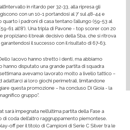
l’intervallo in ritardo per 32-33, alla ripresa gli
reagiscono con un 10-1 portandosi al 7’ sul 48-44 e
o quarto i padroni di casa tentano l’allungo (59-53 al
(59-61 all’8’). Una tripla di Pavone - top scorer con 20
e propiziano il break decisivo della Sba, che si ritrova
e garantendosi il successo con il risultato di 67-63.
e Dello Iacovo hanno stretto i denti, ma abbiamo
mpo hanno disputato una grande partita di squadra
n settimana avevamo lavorato molto a livello tattico –
d adattarci ai loro giochi perimetrali, limitandone
ggiare questa promozione – ha concluso Di Gioia - la
agnifico gruppo".
t sarà impegnata nell’ultima partita della Fase a
no di coda dell’altro raggruppamento piemontese.
y-off per il titolo di Campioni di Serie C Silver tra le