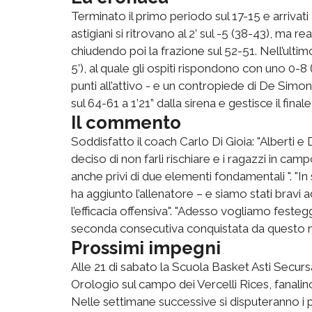
Terminato il primo periodo sul 17-15 e arrivati al
astigiani si ritrovano al 2’ sul -5 (38-43), ma 
chiudendo poi la frazione sul 52-51. Nell’ultim
5’), al quale gli ospiti rispondono con uno 0-8 
punti all’attivo - e un contropiede di De Simon
sul 64-61 a 1’21” dalla sirena e gestisce il final
Il commento
Soddisfatto il coach Carlo Di Gioia: "Alberti 
deciso di non farli rischiare e i ragazzi in ca
anche privi di due elementi fondamentali ". "I
ha aggiunto l’allenatore – e siamo stati bravi a
l’efficacia offensiva". "Adesso vogliamo feste
seconda consecutiva conquistata da questo m
Prossimi impegni
Alle 21 di sabato la Scuola Basket Asti Secursa
Orologio sul campo dei Vercelli Rices, fanali
Nelle settimane successive si disputeranno i pla