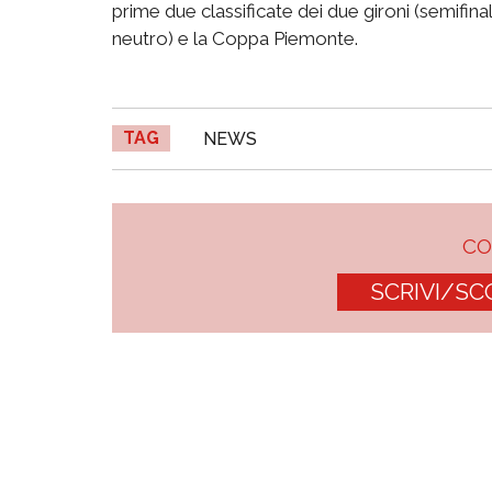
prime due classificate dei due gironi (semifina
neutro) e la Coppa Piemonte.
TAG
NEWS
C
SCRIVI/SC