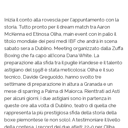
Inizia il conto alla rovescia per l'appuntamento con la
storia. Tutto pronto per il dream match tra Aaron
McKenna ed Etinosa Oliha, main event con in palio il
titolo mondiale dei pesi medi IBF che andrà in scena
sabato sera a Dublino. Meeting organizzato dalla Zuffa
Boxing che fa capo all'icona Dana White. La
preparazione alla sfida tra il pugile irlandese e il talento
astigiano del 1998 è stata meticolosa: Oliha e il suo
tecnico, Davide Greguoldo, hanno svolto tre
settimane di preparazione in altura a Granada e un
mese di sparring a Palma di Maiorca. Rienttrati ad Asti
per alcuni giorni, i due astigiani sono in partenza in
queste ore alla volta di Dublino, teatro di quella che
rappresenta la più prestigiosa sfida della storia della
boxe piemontese (e non solo). A testimoniare il livello
della contesa, i record dei due atleti: 22-0 per Oliha,