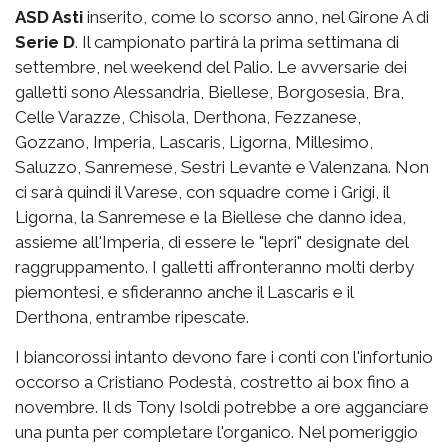
ASD Asti
inserito, come lo scorso anno, nel Girone A di
Serie D
. Il campionato partirà la prima settimana di
settembre, nel weekend del Palio. Le avversarie dei
galletti sono Alessandria, Biellese, Borgosesia, Bra,
Celle Varazze, Chisola, Derthona, Fezzanese,
Gozzano, Imperia, Lascaris, Ligorna, Millesimo,
Saluzzo, Sanremese, Sestri Levante e Valenzana. Non
ci sarà quindi il Varese, con squadre come i Grigi, il
Ligorna, la Sanremese e la Biellese che danno idea,
assieme all'Imperia, di essere le "lepri" designate del
raggruppamento. I galletti affronteranno molti derby
piemontesi, e sfideranno anche il Lascaris e il
Derthona, entrambe ripescate.
I biancorossi intanto devono fare i conti con l'infortunio
occorso a Cristiano Podestà, costretto ai box fino a
novembre. Il ds Tony Isoldi potrebbe a ore agganciare
una punta per completare l'organico. Nel pomeriggio