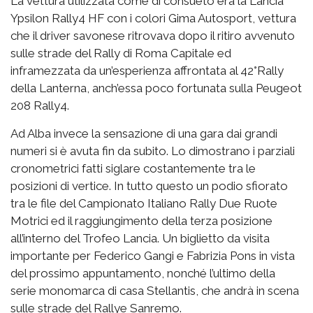
La vettura utilizzata come di consueto era la Lancia
Ypsilon Rally4 HF con i colori Gima Autosport, vettura
che il driver savonese ritrovava dopo il ritiro avvenuto
sulle strade del Rally di Roma Capitale ed
inframezzata da un’esperienza affrontata al 42°Rally
della Lanterna, anch’essa poco fortunata sulla Peugeot
208 Rally4.
Ad Alba invece la sensazione di una gara dai grandi
numeri si è avuta fin da subito. Lo dimostrano i parziali
cronometrici fatti siglare costantemente tra le
posizioni di vertice. In tutto questo un podio sfiorato
tra le file del Campionato Italiano Rally Due Ruote
Motrici ed il raggiungimento della terza posizione
all’interno del Trofeo Lancia. Un biglietto da visita
importante per Federico Gangi e Fabrizia Pons in vista
del prossimo appuntamento, nonché l’ultimo della
serie monomarca di casa Stellantis, che andrà in scena
sulle strade del Rallye Sanremo.