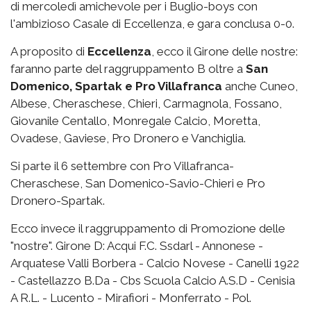
di mercoledì amichevole per i Buglio-boys con
l'ambizioso Casale di Eccellenza, e gara conclusa 0-0.
A proposito di
Eccellenza
, ecco il Girone delle nostre:
faranno parte del raggruppamento B oltre a
San
Domenico, Spartak e Pro Villafranca
anche Cuneo,
Albese, Cheraschese, Chieri, Carmagnola, Fossano,
Giovanile Centallo, Monregale Calcio, Moretta,
Ovadese, Gaviese, Pro Dronero e Vanchiglia.
Si parte il 6 settembre con Pro Villafranca-
Cheraschese, San Domenico-Savio-Chieri e Pro
Dronero-Spartak.
Ecco invece il raggruppamento di Promozione delle
"nostre". Girone D: Acqui F.C. Ssdarl - Annonese -
Arquatese Valli Borbera - Calcio Novese - Canelli 1922
- Castellazzo B.Da - Cbs Scuola Calcio A.S.D - Cenisia
A R.L. - Lucento - Mirafiori - Monferrato - Pol.