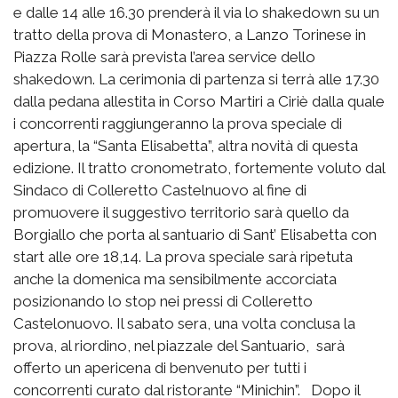
e dalle 14 alle 16.30 prenderà il via lo shakedown su un
tratto della prova di Monastero, a Lanzo Torinese in
Piazza Rolle sarà prevista l’area service dello
shakedown. La cerimonia di partenza si terrà alle 17.30
dalla pedana allestita in Corso Martiri a Ciriè dalla quale
i concorrenti raggiungeranno la prova speciale di
apertura, la “Santa Elisabetta”, altra novità di questa
edizione. Il tratto cronometrato, fortemente voluto dal
Sindaco di Colleretto Castelnuovo al fine di
promuovere il suggestivo territorio sarà quello da
Borgiallo che porta al santuario di Sant’ Elisabetta con
start alle ore 18,14. La prova speciale sarà ripetuta
anche la domenica ma sensibilmente accorciata
posizionando lo stop nei pressi di Colleretto
Castelonuovo. Il sabato sera, una volta conclusa la
prova, al riordino, nel piazzale del Santuario, sarà
offerto un apericena di benvenuto per tutti i
concorrenti curato dal ristorante “Minichin”. Dopo il