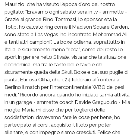
Maurizio, che ha vissuto l'epoca d'oro del nostro
pugilato: "Eravamo ogni sabato sera in tv - ammette -
Grazie al grande Rino Tommasi, lo sponsor eta la
Totip, ho calcato ring come il Madison Square Garden,
sono stato a Las Vegas, ho incontrato Mohammad Ali
e tanti altri campioni". La boxe odierna, soprattutto in
Italia, è sicuramente meno "ricca", come del resto lo
sport in genere nello Stivale, vista anche la situazione
economica, ma tra le tante belle favole c'è
sicuramente quella della Skull Boxe e del suo pugile di
punta, Etinosa Oliha, che il 24 febbraio affronterà a
Berlino il match per l'Intercontinentale WBO dei pesi
medi: "Ricordo ancora quando ho iniziato la mia attività
in un garage - ammette coach Davide Greguoldo - Mia
moglie Maria mi disse che per toglierci delle
soddisfazioni dovevamo fare le cose per bene, ho
partecipato ai corsi, acquisito il titolo per poter
allenare, e con impegno siamo cresciuti. Felice che