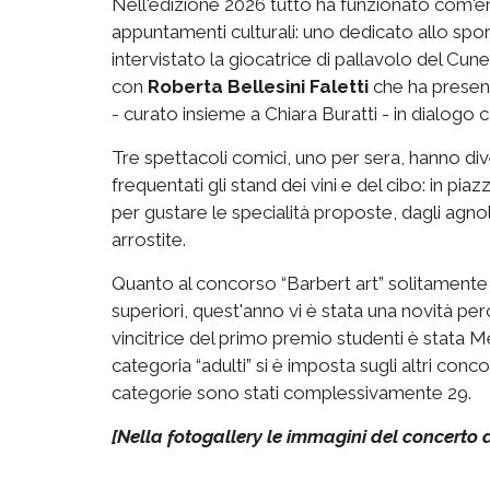
Nell'edizione 2026 tutto ha funzionato com'er
appuntamenti culturali: uno dedicato allo sport
intervistato la giocatrice di pallavolo del Cu
con
Roberta Bellesini Faletti
che ha present
-
curato insieme a Chiara Buratti - in dialogo
Tre spettacoli comici, uno per sera, hanno dive
frequentati gli stand dei vini e del cibo: in pia
per gustare le specialità proposte, dagli agnolott
arrostite.
Quanto al concorso “Barbert art” solitamente d
superiori, quest'anno vi è stata una novità per
vincitrice del primo premio studenti è stata M
categoria “adulti” si è imposta sugli altri con
categorie sono stati complessivamente 29.
[Nella fotogallery le immagini del concerto 