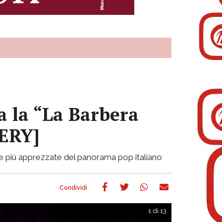
a la “La Barbera
LERY]
ste più apprezzate del panorama pop italiano
1 di 13