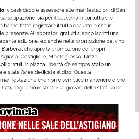
io
, vicesindaco e assessore alle manifestazioni di San
tecipazione, sia per il bel clima in cui tutto si è
 hanno fatto registrare il tutto esaurito e che in
resenze. Ai laboratori gratuiti si sono iscritti una
recedente edizione, ed anche nella promozione del vino
ia Barbera”, che apre la promozione dei propri
i, Agliano, Costigliole, Montegrosso, Nizza
i gratuiti in piazza Libertà c'è sempre stato un
è stata l'area dedicata al cibo. Questa
una manifestazione che non è semplice mantenere e che
tti, dagli amministratori ai giovani dello staff, un bel