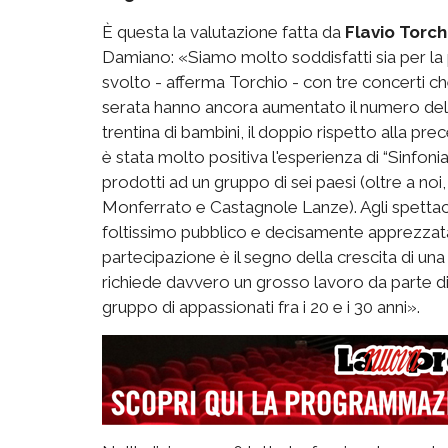
È questa la valutazione fatta da
Flavio Torch
Damiano: «Siamo molto soddisfatti sia per la par
svolto - afferma Torchio - con tre concerti che
serata hanno ancora aumentato il numero delle p
trentina di bambini, il doppio rispetto alla p
è stata molto positiva l'esperienza di “Sinfon
prodotti ad un gruppo di sei paesi (oltre a no
Monferrato e Castagnole Lanze). Agli spettacol
foltissimo pubblico e decisamente apprezzata 
partecipazione è il segno della crescita di 
richiede davvero un grosso lavoro da parte di tu
gruppo di appassionati fra i 20 e i 30 anni».