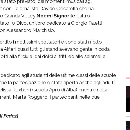
a stato previsto, dai momenti musicali agli
 con il giornalista Davide Chicarella che ha
neo Granda Volley
Noemi Signorile
, l'altro
ato Io Dico, un libro
dedicato a Giorgio Faletti
 con Alessandro Marchisio.
rtito i moltissimi spettatori e sono stati molto
zza Alfieri quasi tutti gli stand avevano gente in coda
i alla friciula, dai dolci ai fritti ed alle salamelle
edicato agli studenti delle ultime classi delle scuole
ché la partecipazione è stata aperta anche agli adulti:
elissa Koxherri (scuola Apro di Alba), mentre nella
correnti Marta Roggero. I partecipanti nelle due
di Fedez]