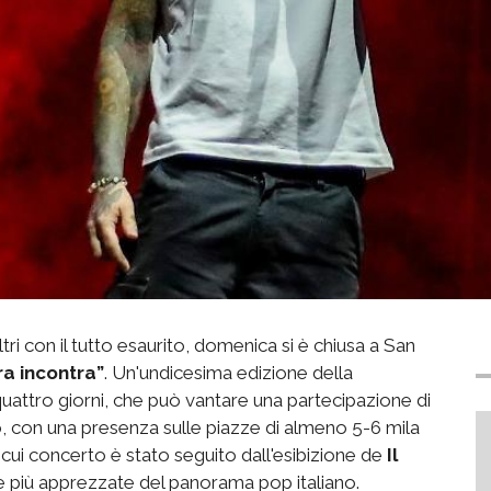
ltri con il tutto esaurito, domenica si è chiusa a San
a incontra”
. Un'
undicesima edizione della
quattro giorni, che può vantare una partecipazione di
, con una presenza sulle piazze di almeno 5-6 mila
l cui concerto è stato seguito dall'esibizione de
Il
iste più apprezzate del panorama pop italiano.