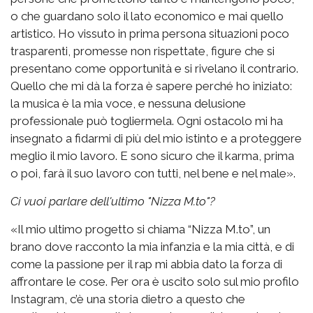
o che guardano solo il lato economico e mai quello
artistico. Ho vissuto in prima persona situazioni poco
trasparenti, promesse non rispettate, figure che si
presentano come opportunità e si rivelano il contrario.
Quello che mi dà la forza è sapere perché ho iniziato:
la musica è la mia voce, e nessuna delusione
professionale può togliermela. Ogni ostacolo mi ha
insegnato a fidarmi di più del mio istinto e a proteggere
meglio il mio lavoro. E sono sicuro che il karma, prima
o poi, farà il suo lavoro con tutti, nel bene e nel male».
Ci vuoi parlare dell'ultimo "Nizza M.to"?
«Il mio ultimo progetto si chiama “Nizza M.to”, un
brano dove racconto la mia infanzia e la mia città, e di
come la passione per il rap mi abbia dato la forza di
affrontare le cose. Per ora è uscito solo sul mio profilo
Instagram, c’è una storia dietro a questo che