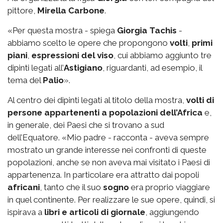
pittore,
Mirella Carbone
.
«Per questa mostra - spiega
Giorgia Tachis
-
abbiamo scelto le opere che propongono
volti
,
primi
piani
,
espressioni del viso
, cui abbiamo aggiunto tre
dipinti legati all’
Astigiano
, riguardanti, ad esempio, il
tema del
Palio
».
Al centro dei dipinti legati al titolo della mostra,
volti di
persone appartenenti a popolazioni dell’Africa
e,
in generale, dei Paesi che si trovano a sud
dell’Equatore. «Mio padre - racconta - aveva sempre
mostrato un grande interesse nei confronti di queste
popolazioni, anche se non aveva mai visitato i Paesi di
appartenenza. In particolare era attratto dai popoli
africani
, tanto che il suo
sogno
era proprio viaggiare
in quel continente. Per realizzare le sue opere, quindi, si
ispirava a
libri e articoli di giornale
, aggiungendo