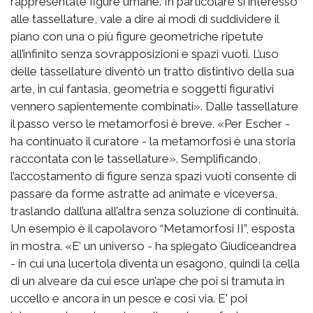
rappresentate figure umane. In particolare si interessò
alle tassellature, vale a dire ai modi di suddividere il
piano con una o più figure geometriche ripetute
all’infinito senza sovrapposizioni e spazi vuoti. L’uso
delle tassellature diventò un tratto distintivo della sua
arte, in cui fantasia, geometria e soggetti figurativi
vennero sapientemente combinati». Dalle tassellature
il passo verso le metamorfosi è breve. «Per Escher -
ha continuato il curatore - la metamorfosi è una storia
raccontata con le tassellature». Semplificando,
l’accostamento di figure senza spazi vuoti consente di
passare da forme astratte ad animate e viceversa,
traslando dall’una all’altra senza soluzione di continuità.
Un esempio è il capolavoro “Metamorfosi II”, esposta
in mostra. «E’ un universo - ha spiegato Giudiceandrea
- in cui una lucertola diventa un esagono, quindi la cella
di un alveare da cui esce un’ape che poi si tramuta in
uccello e ancora in un pesce e così via. E' poi