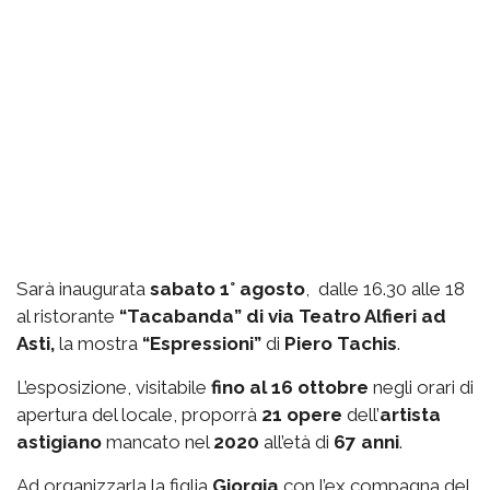
Sarà inaugurata
sabato 1° agosto
, dalle 16.30 alle 18
al ristorante
“Tacabanda” di via Teatro Alfieri ad
Asti,
la mostra
“Espressioni”
di
Piero Tachis
.
L’esposizione, visitabile
fino al 16 ottobre
negli orari di
apertura del locale, proporrà
21 opere
dell’
artista
astigiano
mancato nel
2020
all’età di
67 anni
.
Ad organizzarla la figlia
Giorgia
con l’ex compagna del