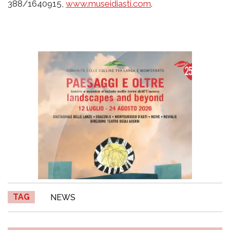
388/1640915,
www.museidiasti.com
.
TAG
NEWS