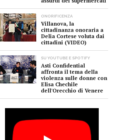
assurdi dei supermercati
ONORIFICENZA
Villanova, la
cittadinanza onoraria a
Delia Cortese voluta dai
cittadini (VIDEO)
SU YOUTUBE E SPOTIFY
Asti Confidential
affronta il tema della
violenza sulle donne con
Elisa Chechile
dell'Orecchio di Venere