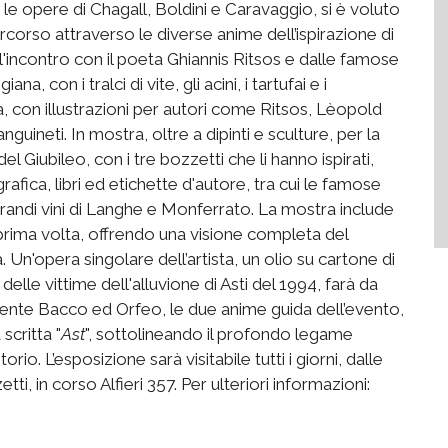
 le opere di Chagall, Boldini e Caravaggio, si è voluto
corso attraverso le diverse anime dell’ispirazione di
l'incontro con il poeta Ghiannis Ritsos e dalle famose
na, con i tralci di vite, gli acini, i tartufai e i
ca, con illustrazioni per autori come Ritsos, Lèopold
ineti. In mostra, oltre a dipinti e sculture, per la
del Giubileo, con i tre bozzetti che li hanno ispirati,
rafica, libri ed etichette d'autore, tra cui le famose
randi vini di Langhe e Monferrato. La mostra include
 prima volta, offrendo una visione completa del
Un'opera singolare dell’artista, un olio su cartone di
elle vittime dell'alluvione di Asti del 1994, farà da
lmente Bacco ed Orfeo, le due anime guida dell’evento,
scritta "
Ast
", sottolineando il profondo legame
orio. L’esposizione sarà visitabile tutti i giorni, dalle
ti, in corso Alfieri 357. Per ulteriori informazioni: