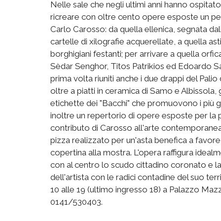
Nelle sale che negli ultimi anni hanno ospitato
ricreare con oltre cento opere esposte un per
Carlo Carosso: da quella ellenica, segnata dal
cartelle di xilografie acquerellate, a quella astigia
borghigiani festanti; per arrivare a quella orfi
Sèdar Senghor, Titos Patrikios ed Edoardo Sangu
prima volta riuniti anche i due drappi del Palio 
oltre a piatti in ceramica di Samo e Albissola, g
etichette dei "Bacchi" che promuovono i più g
inoltre un repertorio di opere esposte per la
contributo di Carosso all'arte contemporanea. 
pizza realizzato per un'asta benefica a favore d
copertina alla mostra. L'opera raffigura idea
con al centro lo scudo cittadino coronato e la 
dell'artista con le radici contadine del suo territ
10 alle 19 (ultimo ingresso 18) a Palazzo Mazzet
0141/530403.