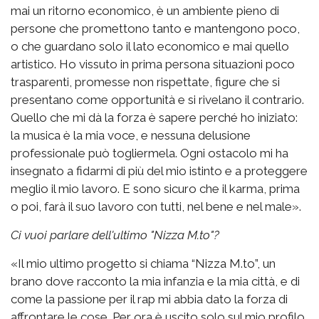
mai un ritorno economico, è un ambiente pieno di
persone che promettono tanto e mantengono poco,
o che guardano solo il lato economico e mai quello
artistico. Ho vissuto in prima persona situazioni poco
trasparenti, promesse non rispettate, figure che si
presentano come opportunità e si rivelano il contrario.
Quello che mi dà la forza è sapere perché ho iniziato:
la musica è la mia voce, e nessuna delusione
professionale può togliermela. Ogni ostacolo mi ha
insegnato a fidarmi di più del mio istinto e a proteggere
meglio il mio lavoro. E sono sicuro che il karma, prima
o poi, farà il suo lavoro con tutti, nel bene e nel male».
Ci vuoi parlare dell'ultimo "Nizza M.to"?
«Il mio ultimo progetto si chiama “Nizza M.to”, un
brano dove racconto la mia infanzia e la mia città, e di
come la passione per il rap mi abbia dato la forza di
affrontare le cose. Per ora è uscito solo sul mio profilo