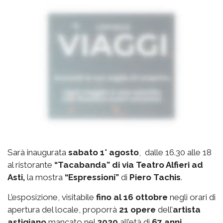
Sarà inaugurata
sabato 1° agosto
, dalle 16.30 alle 18
al ristorante
“Tacabanda” di via Teatro Alfieri ad
Asti,
la mostra
“Espressioni”
di
Piero Tachis
.
L’esposizione, visitabile
fino al 16 ottobre
negli orari di
apertura del locale, proporrà
21 opere
dell’
artista
astigiano
mancato nel
2020
all’età di
67 anni
.