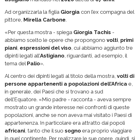
Ad organizzarla la figlia
Giorgia
con l’ex compagna del
pittore,
Mirella Carbone
.
«Per questa mostra - spiega
Giorgia Tachis
-
abbiamo scelto le opere che propongono
volti
,
primi
piani
,
espressioni del viso
, cui abbiamo aggiunto tre
dipinti legati all’
Astigiano
, riguardanti, ad esempio, il
tema del
Palio
».
Al centro dei dipinti legati al titolo della mostra,
volti di
persone appartenenti a popolazioni dell’Africa
e,
in generale, dei Paesi che si trovano a sud
dell’Equatore. «Mio padre - racconta - aveva sempre
mostrato un grande interesse nei confronti di queste
popolazioni, anche se non aveva mai visitato i Paesi di
appartenenza. In particolare era attratto dai popoli
africani
, tanto che il suo
sogno
era proprio viaggiare
in quel continente. Per realizzare le sue opere, quindi, si