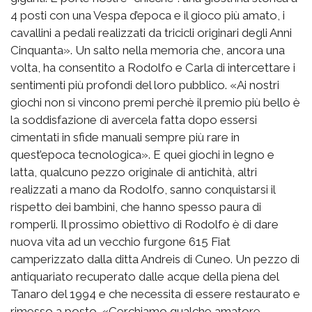
4 posti con una Vespa d’epoca e il gioco più amato, i
cavallini a pedali realizzati da tricicli originari degli Anni
Cinquanta». Un salto nella memoria che, ancora una
volta, ha consentito a Rodolfo e Carla di intercettare i
sentimenti più profondi del loro pubblico. «Ai nostri
giochi non si vincono premi perchè il premio più bello è
la soddisfazione di avercela fatta dopo essersi
cimentati in sfide manuali sempre più rare in
quest’epoca tecnologica». E quei giochi in legno e
latta, qualcuno pezzo originale di antichità, altri
realizzati a mano da Rodolfo, sanno conquistarsi il
rispetto dei bambini, che hanno spesso paura di
romperli. Il prossimo obiettivo di Rodolfo è di dare
nuova vita ad un vecchio furgone 615 Fiat
camperizzato dalla ditta Andreis di Cuneo. Un pezzo di
antiquariato recuperato dalle acque della piena del
Tanaro del 1994 e che necessita di essere restaurato e
rimesso a posto. «Cerchiamo qualche amatore,