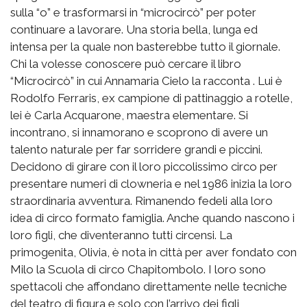
sulla “o” e trasformarsi in “microcircò” per poter
continuare a lavorare. Una storia bella, lunga ed
intensa per la quale non basterebbe tutto il giornale.
Chi la volesse conoscere può cercare il libro
“Microcircò” in cui Annamaria Cielo la racconta . Lui è
Rodolfo Ferraris, ex campione di pattinaggio a rotelle,
lei è Carla Acquarone, maestra elementare. Si
incontrano, si innamorano e scoprono di avere un
talento naturale per far sorridere grandi e piccini.
Decidono di girare con il loro piccolissimo circo per
presentare numeri di clowneria e nel 1986 inizia la loro
straordinaria avventura. Rimanendo fedeli alla loro
idea di circo formato famiglia. Anche quando nascono i
loro figli, che diventeranno tutti circensi. La
primogenita, Olivia, è nota in città per aver fondato con
Milo la Scuola di circo Chapitombolo. I loro sono
spettacoli che affondano direttamente nelle tecniche
del teatro di figura e solo con l’arrivo dei figli