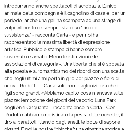
introdurranno anche spettacoli di acrobazia. L’unico
animale della compagnia è il cagnolino di casa e, per un
periodo, anche una gallina scampata ad una strage di
volpi. «Il nostro è sempre stato un “circo di
sussistenza” - racconta Carla - e per noi ha
rappresentato la massima libertà di espressione
artistica. Pubblico e stampa ci hanno sempre
sostenuto e amato. Meno le istituzioni e le
associazioni di categoria». Una libertà che si è sposata
alla poesia e al romanticismo dei ricordi con una scelta
che negli ultimi anni porta in giro per piazze e fiere di
nuovo Rodolfo e Carla soli, come agli inizi, ora che i
figli sono grandi. «Abbiamo capito cosa mancava sulle
piazze: l’emozione dei giochi del vecchio Luna Park
degli Anni Cinquanta - racconta ancora Carla - Con
Rodolfo abbiamo ripristinato la pesca delle ochette, il
tiro ai barattoli, il lancio degli anelli, le bolle di sapone
giganti. E poi le nostre “chicche”: una giostrina storica a