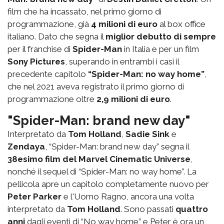
film che ha incassato, nel primo giorno di
programmazione, già
4 milioni di euro
al box office
italiano. Dato che segna il
miglior debutto di sempre
per il franchise di
Spider-Man
in Italia e per un film
Sony Pictures
, superando in entrambi i casi il
precedente capitolo
“Spider-Man: no way home”
,
che nel 2021 aveva registrato il primo giorno di
programmazione oltre
2,9 milioni di euro
.
"Spider-Man: brand new day"
Interpretato da
Tom Holland
,
Sadie Sink
e
Zendaya
, “Spider-Man: brand new day” segna il
38esimo film del Marvel Cinematic Universe
,
nonché il sequel di “Spider-Man: no way home”. La
pellicola apre un capitolo completamente nuovo per
Peter Parker
e l'Uomo Ragno, ancora una volta
interpretato da
Tom Holland
. Sono passati
quattro
anni
dagli eventi di “No way home” e Peter è ora un