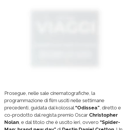
Prosegue, nelle sale cinematografiche, la
programmazione di film usciti nelle settimane
precedenti, guidata dal kolossal
“Odissea”
, diretto e
co-prodotto dal regista premio Oscar
Christopher
Nolan
, e dal titolo che è uscito ieri, ovvero
“Spider-
Man: brand new day”
di
Destin Daniel Cretton
. Un