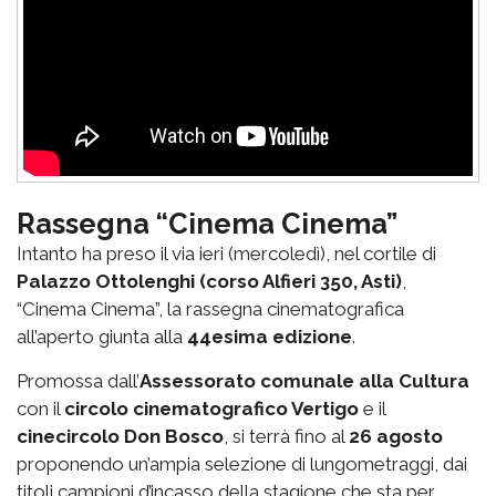
Rassegna “Cinema Cinema”
Intanto ha preso il via ieri (mercoledì), nel cortile di
Palazzo Ottolenghi (corso Alfieri 350, Asti)
,
“Cinema Cinema”, la rassegna cinematografica
all’aperto giunta alla
44esima edizione
.
Promossa dall’
Assessorato comunale alla Cultura
con il
circolo cinematografico Vertigo
e il
cinecircolo Don Bosco
, si terrà fino al
26 agosto
proponendo un’ampia selezione di lungometraggi, dai
titoli campioni d’incasso della stagione che sta per