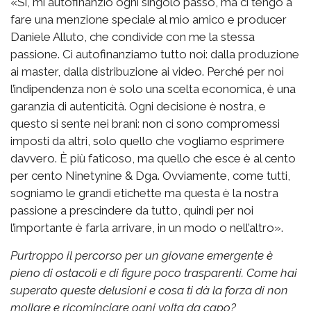
«Sì, mi autofinanzio ogni singolo passo, ma ci tengo a
fare una menzione speciale al mio amico e producer
Daniele Alluto, che condivide con me la stessa
passione. Ci autofinanziamo tutto noi: dalla produzione
ai master, dalla distribuzione ai video. Perché per noi
l’indipendenza non è solo una scelta economica, è una
garanzia di autenticità. Ogni decisione è nostra, e
questo si sente nei brani: non ci sono compromessi
imposti da altri, solo quello che vogliamo esprimere
davvero. È più faticoso, ma quello che esce è al cento
per cento Ninetynine & Dga. Ovviamente, come tutti,
sogniamo le grandi etichette ma questa è la nostra
passione a prescindere da tutto, quindi per noi
l’importante è farla arrivare, in un modo o nell’altro».
Purtroppo il percorso per un giovane emergente è
pieno di ostacoli e di figure poco trasparenti. Come hai
superato queste delusioni e cosa ti dà la forza di non
mollare e ricominciare ogni volta da capo?