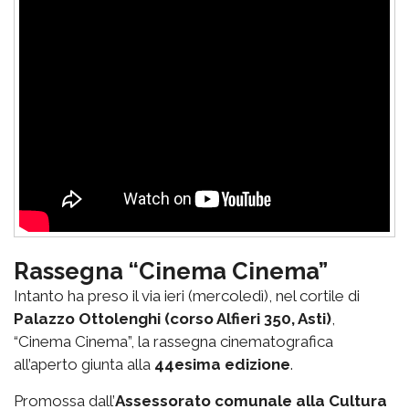
Rassegna “Cinema Cinema”
Intanto ha preso il via ieri (mercoledì), nel cortile di
Palazzo Ottolenghi (corso Alfieri 350, Asti)
,
“Cinema Cinema”, la rassegna cinematografica
all’aperto giunta alla
44esima edizione
.
Promossa dall’
Assessorato comunale alla Cultura