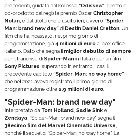
precedenti, guidata dal kolossal
“Odissea”
, diretto e
co-prodotto dal regista premio Oscar
Christopher
Nolan
, e dal titolo che è uscito ieri, ovvero
“Spider-
Man: brand new day”
di
Destin Daniel Cretton
. Un
film che ha incassato, nel primo giorno di
programmazione, già
4 milioni di euro
al box office
italiano. Dato che segna il
miglior debutto di sempre
per il franchise di
Spider-Man
in Italia e per un film
Sony Pictures
, superando in entrambi i casi il
precedente capitolo
“Spider-Man: no way home”
,
che nel 2021 aveva registrato il primo giorno di
programmazione oltre
2,9 milioni di euro
.
"Spider-Man: brand new day"
Interpretato da
Tom Holland
,
Sadie Sink
e
Zendaya
, “Spider-Man: brand new day” segna il
38esimo film del Marvel Cinematic Universe
,
nonché il sequel di “Spider-Man: no way home”. La