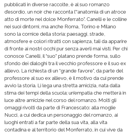
pubblicati in diverse raccolte, è al suo romanzo
d’esordio, un noir che racconta l’“anatomia di un atroce
atto di morte nel dolce Monferrato”. Canelli e le colline
nei suoi dintorni, ma anche Roma, Torino e Milano
sono la cornice della storia: paesaggi, strade,
atmosfere e colori ritratti con sapienza, tali da apparire
di fronte ai nostri occhi pur senza averli mai visti. Per chi
conosce Canelli, il “suo” platano prende forma, sullo
sfondo dei dialoghi tra il vecchio professore e il suo ex
allievo. La richiesta di un “grande favore”, da parte del
professore al suo ex allievo, è il motivo da cui prende
avvio la storia. Li lega una stretta amicizia, nata dalla
stima dei tempi della scuola; un’empatia che metterà in
luce altre amicizie nel corso del romanzo. Molti gli
omaggi rivolti da parte di Francescato: alla moglie
Nucci, a cui dedica un personaggio del romanzo, ai
luoghi entrati a far parte della sua vita, alla vita
contadina e al territorio del Monferrato, in cui vive da