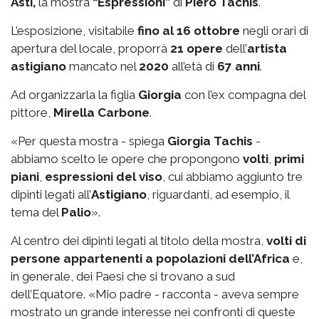
Asti,
la mostra
“Espressioni”
di
Piero Tachis
.
L’esposizione, visitabile
fino al 16 ottobre
negli orari di
apertura del locale, proporrà
21 opere
dell’
artista
astigiano
mancato nel
2020
all’età di
67 anni
.
Ad organizzarla la figlia
Giorgia
con l’ex compagna del
pittore,
Mirella Carbone
.
«Per questa mostra - spiega
Giorgia Tachis
-
abbiamo scelto le opere che propongono
volti
,
primi
piani
,
espressioni del viso
, cui abbiamo aggiunto tre
dipinti legati all’
Astigiano
, riguardanti, ad esempio, il
tema del
Palio
».
Al centro dei dipinti legati al titolo della mostra,
volti di
persone appartenenti a popolazioni dell’Africa
e,
in generale, dei Paesi che si trovano a sud
dell’Equatore. «Mio padre - racconta - aveva sempre
mostrato un grande interesse nei confronti di queste