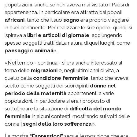
popolazioni, anche se non aveva mai visitato i Paesi di
appartenenza. In particolare era attratto dai popoli
africani
, tanto che il suo
sogno
era proprio viaggiare
in quel continente. Per realizzare le sue opere, quindi, si
ispirava a
libri e articoli di giornale
, aggiungendo
spesso soggetti tratti dalla natura di quei luoghi, come
paesaggi
o
animali
».
«Nel tempo - continua - si era anche interessato al
tema delle
migrazioni
e, negli ultimi anni di vita, a
quello della
condizione femminile
, tanto che aveva
scelto come soggetti dei suoi dipinti
donne nel
periodo della maternità
appartenenti a varie
popolazioni. In particolare si era riproposto di
sottolineare la situazione di
difficoltà del mondo
femminile
in alcuni contesti, mostrando sui volti delle
donne i
segni della loro sofferenza
».
La mostra
“Espressioni”
segue l’esposizione che era