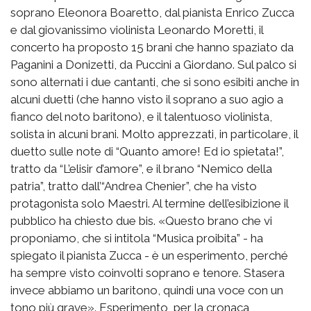
soprano Eleonora Boaretto, dal pianista Enrico Zucca
e dal giovanissimo violinista Leonardo Moretti, il
concerto ha proposto 15 brani che hanno spaziato da
Paganini a Donizetti, da Puccini a Giordano. Sul palco si
sono alternati i due cantanti, che si sono esibiti anche in
alcuni duetti (che hanno visto il soprano a suo agio a
fianco del noto baritono), e il talentuoso violinista,
solista in alcuni brani. Molto apprezzati, in particolare, il
duetto sulle note di “Quanto amore! Ed io spietata!”,
tratto da “L’elisir d’amore”, e il brano “Nemico della
patria”, tratto dall’“Andrea Chenier”, che ha visto
protagonista solo Maestri. Al termine dell’esibizione il
pubblico ha chiesto due bis. «Questo brano che vi
proponiamo, che si intitola “Musica proibita” - ha
spiegato il pianista Zucca - è un esperimento, perché
ha sempre visto coinvolti soprano e tenore. Stasera
invece abbiamo un baritono, quindi una voce con un
tono più grave». Esperimento, per la cronaca,