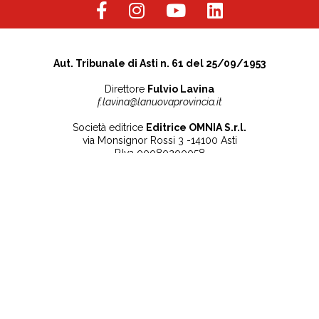
Aut. Tribunale di Asti n. 61 del 25/09/1953
Direttore
Fulvio Lavina
f.lavina@lanuovaprovincia.it
Società editrice
Editrice OMNIA S.r.l.
via Monsignor Rossi 3 -14100 Asti
P.Iva 00080200058
Contatti
Note legali
Tel:
+39 0141 532186
Privacy Policy
info@lanuovaprovincia.it
Cookie Policy
segreteria@lanuovaprovincia.it
Dichiarazione di
sito@lanuovaprovincia.it
accessibilità
Aggiorna le preferenze