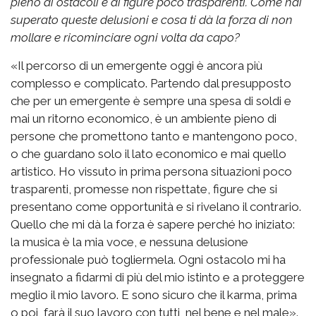
pieno di ostacoli e di figure poco trasparenti. Come hai
superato queste delusioni e cosa ti dà la forza di non
mollare e ricominciare ogni volta da capo?
«Il percorso di un emergente oggi è ancora più
complesso e complicato. Partendo dal presupposto
che per un emergente è sempre una spesa di soldi e
mai un ritorno economico, è un ambiente pieno di
persone che promettono tanto e mantengono poco,
o che guardano solo il lato economico e mai quello
artistico. Ho vissuto in prima persona situazioni poco
trasparenti, promesse non rispettate, figure che si
presentano come opportunità e si rivelano il contrario.
Quello che mi dà la forza è sapere perché ho iniziato:
la musica è la mia voce, e nessuna delusione
professionale può togliermela. Ogni ostacolo mi ha
insegnato a fidarmi di più del mio istinto e a proteggere
meglio il mio lavoro. E sono sicuro che il karma, prima
o poi, farà il suo lavoro con tutti, nel bene e nel male».