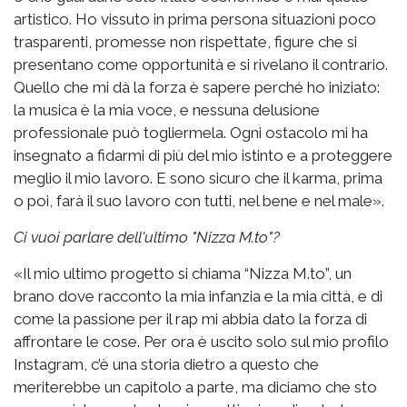
artistico. Ho vissuto in prima persona situazioni poco
trasparenti, promesse non rispettate, figure che si
presentano come opportunità e si rivelano il contrario.
Quello che mi dà la forza è sapere perché ho iniziato:
la musica è la mia voce, e nessuna delusione
professionale può togliermela. Ogni ostacolo mi ha
insegnato a fidarmi di più del mio istinto e a proteggere
meglio il mio lavoro. E sono sicuro che il karma, prima
o poi, farà il suo lavoro con tutti, nel bene e nel male».
Ci vuoi parlare dell'ultimo "Nizza M.to"?
«Il mio ultimo progetto si chiama “Nizza M.to”, un
brano dove racconto la mia infanzia e la mia città, e di
come la passione per il rap mi abbia dato la forza di
affrontare le cose. Per ora è uscito solo sul mio profilo
Instagram, c’è una storia dietro a questo che
meriterebbe un capitolo a parte, ma diciamo che sto