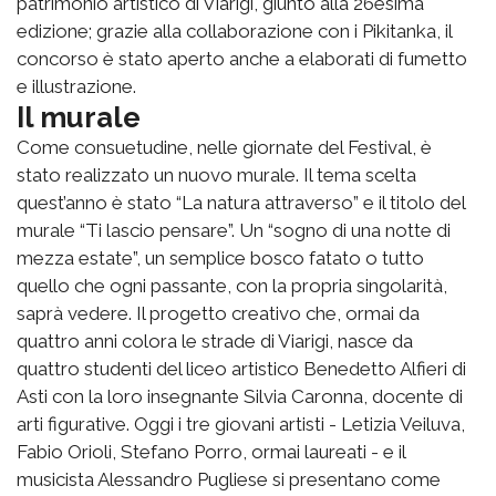
patrimonio artistico di Viarigi, giunto alla 26esima
edizione; grazie alla collaborazione con i Pikitanka, il
concorso è stato aperto anche a elaborati di fumetto
e illustrazione.
Il murale
Come consuetudine, nelle giornate del Festival, è
stato realizzato un nuovo murale. Il tema scelta
quest’anno è stato “La natura attraverso” e il titolo del
murale “Ti lascio pensare”. Un “sogno di una notte di
mezza estate”, un semplice bosco fatato o tutto
quello che ogni passante, con la propria singolarità,
saprà vedere. Il progetto creativo che, ormai da
quattro anni colora le strade di Viarigi, nasce da
quattro studenti del liceo artistico Benedetto Alfieri di
Asti con la loro insegnante Silvia Caronna, docente di
arti figurative. Oggi i tre giovani artisti - Letizia Veiluva,
Fabio Orioli, Stefano Porro, ormai laureati - e il
musicista Alessandro Pugliese si presentano come