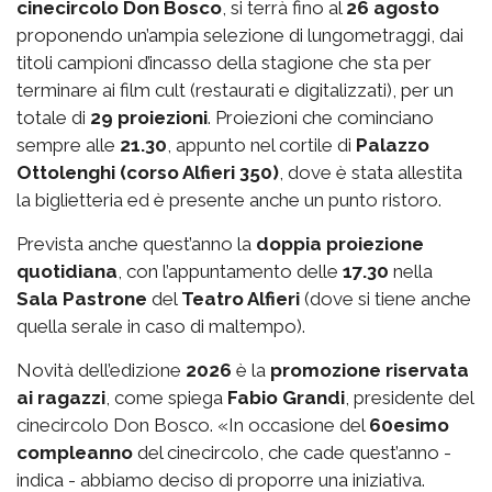
cinecircolo Don Bosco
, si terrà fino al
26 agosto
proponendo un’ampia selezione di lungometraggi, dai
titoli campioni d’incasso della stagione che sta per
terminare ai film cult (restaurati e digitalizzati), per un
totale di
29 proiezioni
. Proiezioni che cominciano
sempre alle
21.30
, appunto nel cortile di
Palazzo
Ottolenghi (corso Alfieri 350)
, dove è stata allestita
la biglietteria ed è presente anche un punto ristoro.
Prevista anche quest’anno la
doppia proiezione
quotidiana
, con l’appuntamento delle
17.30
nella
Sala Pastrone
del
Teatro Alfieri
(dove si tiene anche
quella serale in caso di maltempo).
Novità dell’edizione
2026
è la
promozione riservata
ai ragazzi
, come spiega
Fabio Grandi
, presidente del
cinecircolo Don Bosco. «In occasione del
60esimo
compleanno
del cinecircolo, che cade quest’anno -
indica - abbiamo deciso di proporre una iniziativa.