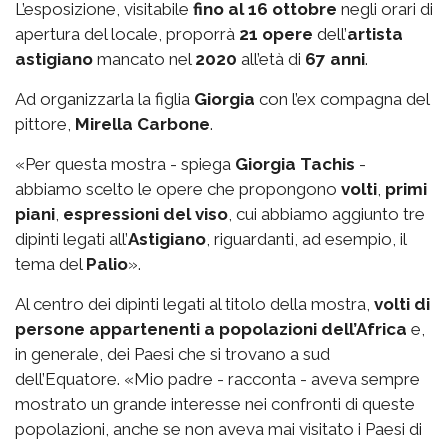
L’esposizione, visitabile
fino al 16 ottobre
negli orari di
apertura del locale, proporrà
21 opere
dell’
artista
astigiano
mancato nel
2020
all’età di
67 anni
.
Ad organizzarla la figlia
Giorgia
con l’ex compagna del
pittore,
Mirella Carbone
.
«Per questa mostra - spiega
Giorgia Tachis
-
abbiamo scelto le opere che propongono
volti
,
primi
piani
,
espressioni del viso
, cui abbiamo aggiunto tre
dipinti legati all’
Astigiano
, riguardanti, ad esempio, il
tema del
Palio
».
Al centro dei dipinti legati al titolo della mostra,
volti di
persone appartenenti a popolazioni dell’Africa
e,
in generale, dei Paesi che si trovano a sud
dell’Equatore. «Mio padre - racconta - aveva sempre
mostrato un grande interesse nei confronti di queste
popolazioni, anche se non aveva mai visitato i Paesi di