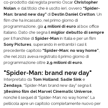
co-prodotto dal regista premio Oscar
Christopher
Nolan
, e dal titolo che è uscito ieri, ovvero
“Spider-
Man: brand new day”
di
Destin Daniel Cretton
. Un
film che ha incassato, nel primo giorno di
programmazione, già
4 milioni di euro
al box office
italiano. Dato che segna il
miglior debutto di sempre
per il franchise di
Spider-Man
in Italia e per un film
Sony Pictures
, superando in entrambi i casi il
precedente capitolo
“Spider-Man: no way home”
,
che nel 2021 aveva registrato il primo giorno di
programmazione oltre
2,9 milioni di euro
.
"Spider-Man: brand new day"
Interpretato da
Tom Holland
,
Sadie Sink
e
Zendaya
, “Spider-Man: brand new day” segna il
38esimo film del Marvel Cinematic Universe
,
nonché il sequel di “Spider-Man: no way home”. La
pellicola apre un capitolo completamente nuovo per