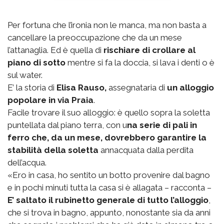
Per fortuna che l’ironia non le manca, ma non basta a
cancellare la preoccupazione che da un mese
l’attanaglia. Ed è quella di
rischiare di crollare al
piano di sotto
mentre si fa la doccia, si lava i denti o è
sul water.
E’ la storia di
Elisa Rauso,
assegnataria di
un alloggio
popolare in via Praia
.
Facile trovare il suo alloggio: è quello sopra la soletta
puntellata dal piano terra, con u
na serie di pali in
ferro che, da un mese, dovrebbero garantire la
stabilità della soletta
annacquata dalla perdita
dell’acqua.
«Ero in casa, ho sentito un botto provenire dal bagno
e in pochi minuti tutta la casa si è allagata – racconta –
E’ saltato il rubinetto generale di tutto l’alloggio
,
che si trova in bagno, appunto, nonostante sia da anni