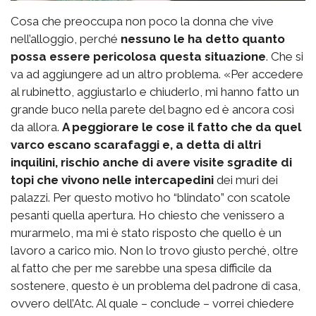
Cosa che preoccupa non poco la donna che vive
nell’alloggio, perché
nessuno le ha detto quanto
possa essere pericolosa questa situazione
. Che si
va ad aggiungere ad un altro problema. «Per accedere
al rubinetto, aggiustarlo e chiuderlo, mi hanno fatto un
grande buco nella parete del bagno ed è ancora così
da allora.
A peggiorare le cose il fatto che da quel
varco escano scarafaggi e, a detta di altri
inquilini, rischio anche di avere visite sgradite di
topi che vivono nelle intercapedini
dei muri dei
palazzi. Per questo motivo ho “blindato” con scatole
pesanti quella apertura. Ho chiesto che venissero a
murarmelo, ma mi è stato risposto che quello è un
lavoro a carico mio. Non lo trovo giusto perché, oltre
al fatto che per me sarebbe una spesa difficile da
sostenere, questo è un problema del padrone di casa,
ovvero dell’Atc. Al quale – conclude – vorrei chiedere