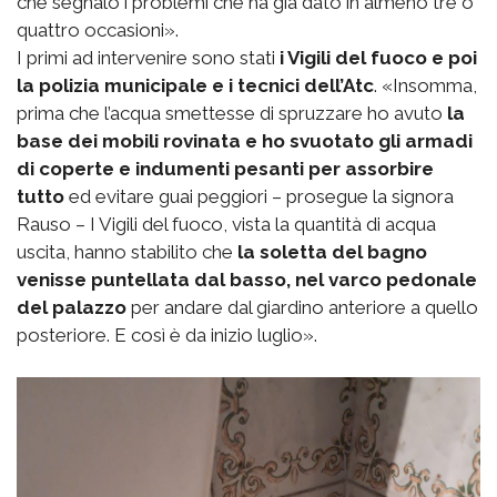
che segnalo i problemi che ha già dato in almeno tre o
quattro occasioni».
I primi ad intervenire sono stati
i Vigili del fuoco e poi
la polizia municipale e i tecnici dell’Atc
. «Insomma,
prima che l’acqua smettesse di spruzzare ho avuto
la
base dei mobili rovinata e ho svuotato gli armadi
di coperte e indumenti pesanti per assorbire
tutto
ed evitare guai peggiori – prosegue la signora
Rauso – I Vigili del fuoco, vista la quantità di acqua
uscita, hanno stabilito che
la soletta del bagno
venisse puntellata dal basso, nel varco pedonale
del palazzo
per andare dal giardino anteriore a quello
posteriore. E così è da inizio luglio».