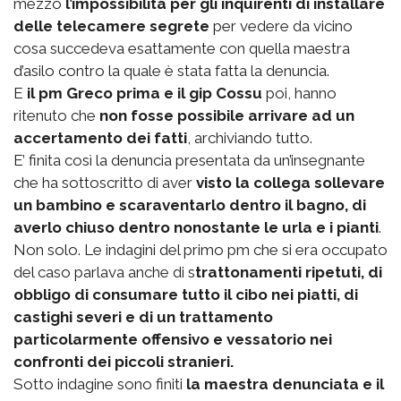
mezzo
l’impossibilità per gli inquirenti di installare
delle telecamere segrete
per vedere da vicino
cosa succedeva esattamente con quella maestra
d’asilo contro la quale è stata fatta la denuncia.
E
il pm Greco prima e il gip Cossu
poi, hanno
ritenuto che
non fosse possibile arrivare ad un
accertamento dei fatti
, archiviando tutto.
E’ finita così la denuncia presentata da un’insegnante
che ha sottoscritto di aver
visto la collega sollevare
un bambino e scaraventarlo dentro il bagno, di
averlo chiuso dentro nonostante le urla e i pianti
.
Non solo. Le indagini del primo pm che si era occupato
del caso parlava anche di s
trattonamenti ripetuti, di
obbligo di consumare tutto il cibo nei piatti, di
castighi severi e di un trattamento
particolarmente offensivo e vessatorio nei
confronti dei piccoli stranieri.
Sotto indagine sono finiti
la maestra denunciata e il