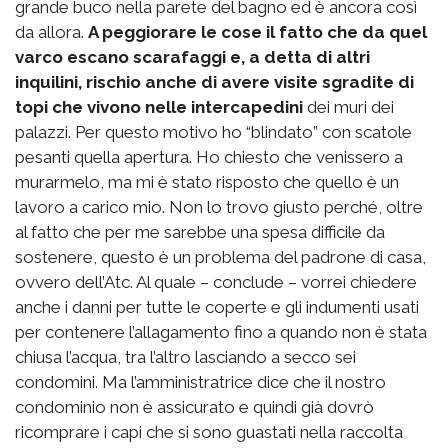
grande buco nella parete del bagno ed è ancora così
da allora.
A peggiorare le cose il fatto che da quel
varco escano scarafaggi e, a detta di altri
inquilini, rischio anche di avere visite sgradite di
topi che vivono nelle intercapedini
dei muri dei
palazzi. Per questo motivo ho “blindato” con scatole
pesanti quella apertura. Ho chiesto che venissero a
murarmelo, ma mi è stato risposto che quello è un
lavoro a carico mio. Non lo trovo giusto perché, oltre
al fatto che per me sarebbe una spesa difficile da
sostenere, questo è un problema del padrone di casa,
ovvero dell’Atc. Al quale – conclude – vorrei chiedere
anche i danni per tutte le coperte e gli indumenti usati
per contenere l’allagamento fino a quando non è stata
chiusa l’acqua, tra l’altro lasciando a secco sei
condomini. Ma l’amministratrice dice che il nostro
condominio non è assicurato e quindi già dovrò
ricomprare i capi che si sono guastati nella raccolta