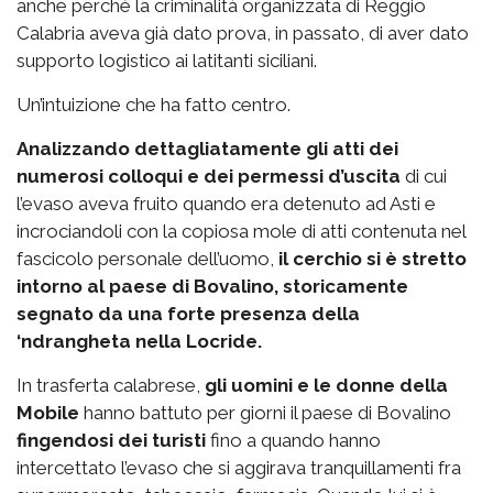
anche perché la criminalità organizzata di Reggio
Calabria aveva già dato prova, in passato, di aver dato
supporto logistico ai latitanti siciliani.
Un’intuizione che ha fatto centro.
Analizzando dettagliatamente gli atti dei
numerosi colloqui e dei permessi d’uscita
di cui
l’evaso aveva fruito quando era detenuto ad Asti e
incrociandoli con la copiosa mole di atti contenuta nel
fascicolo personale dell’uomo,
il cerchio si è stretto
intorno al paese di Bovalino, storicamente
segnato da una forte presenza della
‘ndrangheta nella Locride.
In trasferta calabrese,
gli uomini e le donne della
Mobile
hanno battuto per giorni il paese di Bovalino
fingendosi dei turisti
fino a quando hanno
intercettato l’evaso che si aggirava tranquillamenti fra