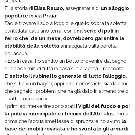
sul water.
E’ la storia di
Elisa Rauso,
assegnataria di
un alloggio
popolare in via Praia
.
Facile trovare il suo alloggio: è quello sopra la soletta
puntellata dal piano terra, con u
na serie di pali in
ferro che, da un mese, dovrebbero garantire la
stabilità della soletta
annacquata dalla perdita
dell’acqua.
«Ero in casa, ho sentito un botto provenire dal bagno
e in pochi minuti tutta la casa si è allagata – racconta –
E’ saltato il rubinetto generale di tutto l’alloggio
,
che si trova in bagno, appunto, nonostante sia da anni
che segnalo i problemi che ha già dato in almeno tre o
quattro occasioni».
I primi ad intervenire sono stati
i Vigili del fuoco e poi
la polizia municipale e i tecnici dell’Atc
. «Insomma,
prima che l’acqua smettesse di spruzzare ho avuto
la
base dei mobili rovinata e ho svuotato gli armadi