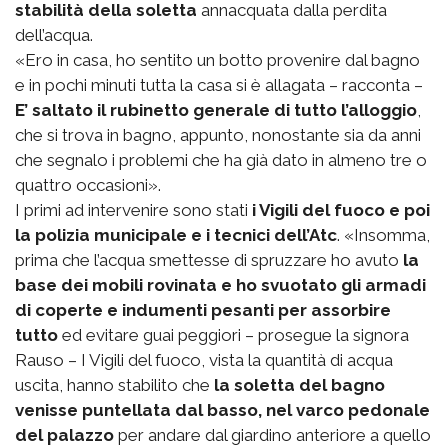
stabilità della soletta
annacquata dalla perdita
dell’acqua.
«Ero in casa, ho sentito un botto provenire dal bagno
e in pochi minuti tutta la casa si è allagata – racconta –
E’ saltato il rubinetto generale di tutto l’alloggio
,
che si trova in bagno, appunto, nonostante sia da anni
che segnalo i problemi che ha già dato in almeno tre o
quattro occasioni».
I primi ad intervenire sono stati
i Vigili del fuoco e poi
la polizia municipale e i tecnici dell’Atc
. «Insomma,
prima che l’acqua smettesse di spruzzare ho avuto
la
base dei mobili rovinata e ho svuotato gli armadi
di coperte e indumenti pesanti per assorbire
tutto
ed evitare guai peggiori – prosegue la signora
Rauso – I Vigili del fuoco, vista la quantità di acqua
uscita, hanno stabilito che
la soletta del bagno
venisse puntellata dal basso, nel varco pedonale
del palazzo
per andare dal giardino anteriore a quello