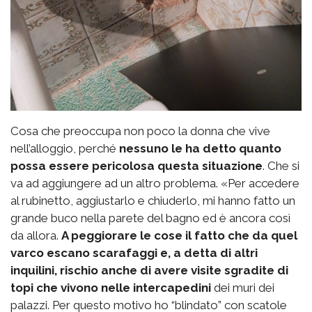
Cosa che preoccupa non poco la donna che vive
nell’alloggio, perché
nessuno le ha detto quanto
possa essere pericolosa questa situazione
. Che si
va ad aggiungere ad un altro problema. «Per accedere
al rubinetto, aggiustarlo e chiuderlo, mi hanno fatto un
grande buco nella parete del bagno ed è ancora così
da allora.
A peggiorare le cose il fatto che da quel
varco escano scarafaggi e, a detta di altri
inquilini, rischio anche di avere visite sgradite di
topi che vivono nelle intercapedini
dei muri dei
palazzi. Per questo motivo ho “blindato” con scatole