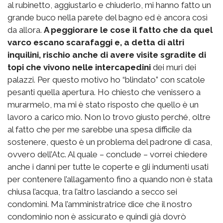
al rubinetto, aggiustarlo e chiuderlo, mi hanno fatto un
grande buco nella parete del bagno ed è ancora così
da allora.
A peggiorare le cose il fatto che da quel
varco escano scarafaggi e, a detta di altri
inquilini, rischio anche di avere visite sgradite di
topi che vivono nelle intercapedini
dei muri dei
palazzi. Per questo motivo ho “blindato” con scatole
pesanti quella apertura. Ho chiesto che venissero a
murarmelo, ma mi è stato risposto che quello è un
lavoro a carico mio. Non lo trovo giusto perché, oltre
al fatto che per me sarebbe una spesa difficile da
sostenere, questo è un problema del padrone di casa,
ovvero dell’Atc. Al quale – conclude – vorrei chiedere
anche i danni per tutte le coperte e gli indumenti usati
per contenere l’allagamento fino a quando non è stata
chiusa l’acqua, tra l’altro lasciando a secco sei
condomini. Ma l’amministratrice dice che il nostro
condominio non è assicurato e quindi già dovrò