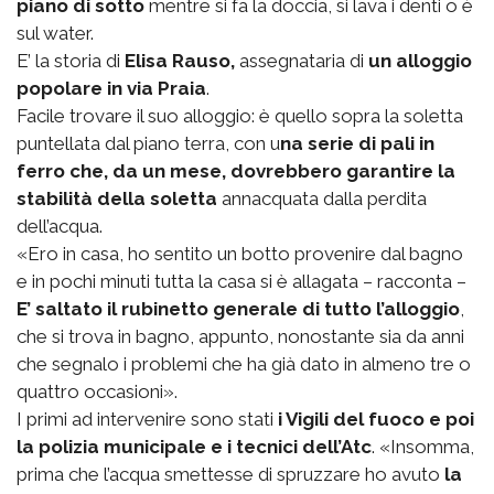
piano di sotto
mentre si fa la doccia, si lava i denti o è
sul water.
E’ la storia di
Elisa Rauso,
assegnataria di
un alloggio
popolare in via Praia
.
Facile trovare il suo alloggio: è quello sopra la soletta
puntellata dal piano terra, con u
na serie di pali in
ferro che, da un mese, dovrebbero garantire la
stabilità della soletta
annacquata dalla perdita
dell’acqua.
«Ero in casa, ho sentito un botto provenire dal bagno
e in pochi minuti tutta la casa si è allagata – racconta –
E’ saltato il rubinetto generale di tutto l’alloggio
,
che si trova in bagno, appunto, nonostante sia da anni
che segnalo i problemi che ha già dato in almeno tre o
quattro occasioni».
I primi ad intervenire sono stati
i Vigili del fuoco e poi
la polizia municipale e i tecnici dell’Atc
. «Insomma,
prima che l’acqua smettesse di spruzzare ho avuto
la