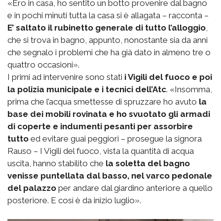
«Ero in casa, ho sentito un botto provenire dal bagno
e in pochi minuti tutta la casa si è allagata – racconta –
E’ saltato il rubinetto generale di tutto l’alloggio
,
che si trova in bagno, appunto, nonostante sia da anni
che segnalo i problemi che ha già dato in almeno tre o
quattro occasioni».
I primi ad intervenire sono stati
i Vigili del fuoco e poi
la polizia municipale e i tecnici dell’Atc
. «Insomma,
prima che l’acqua smettesse di spruzzare ho avuto
la
base dei mobili rovinata e ho svuotato gli armadi
di coperte e indumenti pesanti per assorbire
tutto
ed evitare guai peggiori – prosegue la signora
Rauso – I Vigili del fuoco, vista la quantità di acqua
uscita, hanno stabilito che
la soletta del bagno
venisse puntellata dal basso, nel varco pedonale
del palazzo
per andare dal giardino anteriore a quello
posteriore. E così è da inizio luglio».