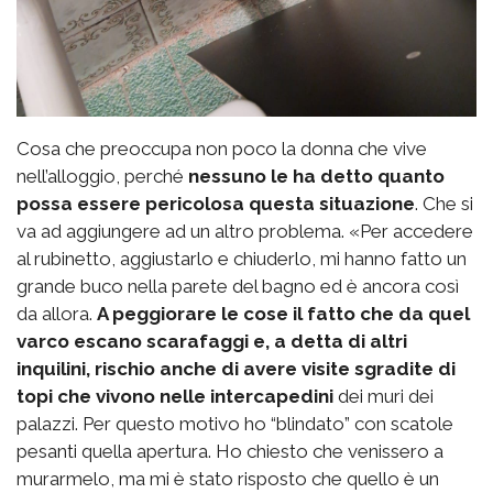
Cosa che preoccupa non poco la donna che vive
nell’alloggio, perché
nessuno le ha detto quanto
possa essere pericolosa questa situazione
. Che si
va ad aggiungere ad un altro problema. «Per accedere
al rubinetto, aggiustarlo e chiuderlo, mi hanno fatto un
grande buco nella parete del bagno ed è ancora così
da allora.
A peggiorare le cose il fatto che da quel
varco escano scarafaggi e, a detta di altri
inquilini, rischio anche di avere visite sgradite di
topi che vivono nelle intercapedini
dei muri dei
palazzi. Per questo motivo ho “blindato” con scatole
pesanti quella apertura. Ho chiesto che venissero a
murarmelo, ma mi è stato risposto che quello è un