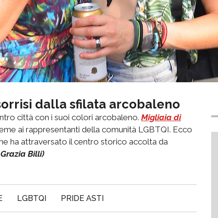
 sorrisi dalla sfilata arcobaleno
ntro città con i suoi colori arcobaleno.
Migliaia di
nsieme ai rappresentanti della comunità LGBTQI. Ecco
e ha attraversato il centro storico accolta da
Grazia Billi)
E
LGBTQI
PRIDE ASTI