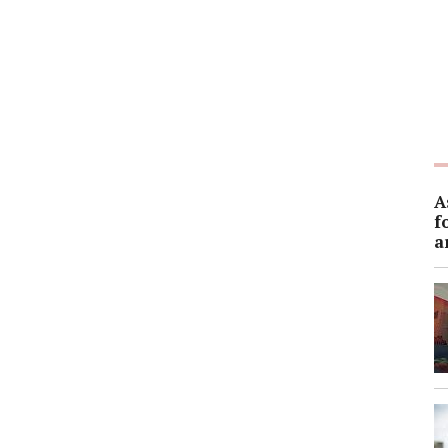
A
f
a