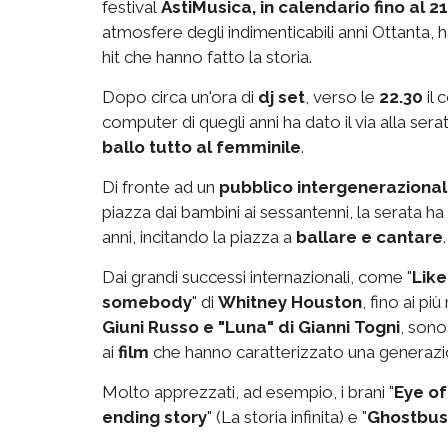
festival
AstiMusica, in calendario fino al 21
atmosfere degli indimenticabili anni Ottanta, 
hit che hanno fatto la storia.
Dopo circa un'ora di
dj set
, verso le
22.30
il 
computer di quegli anni ha dato il via alla sera
ballo tutto al femminile
.
Di fronte ad un
pubblico intergeneraziona
piazza dai bambini ai sessantenni, la serata h
anni, incitando la piazza a
ballare e cantare
.
Dai grandi successi internazionali, come "
Like
somebody
" di
Whitney Houston
, fino ai pi
Giuni Russo e "Luna" di Gianni Togni
, sono
ai
film
che hanno caratterizzato una generazi
Molto apprezzati, ad esempio, i brani "
Eye of
ending story
" (La storia infinita) e "
Ghostbus