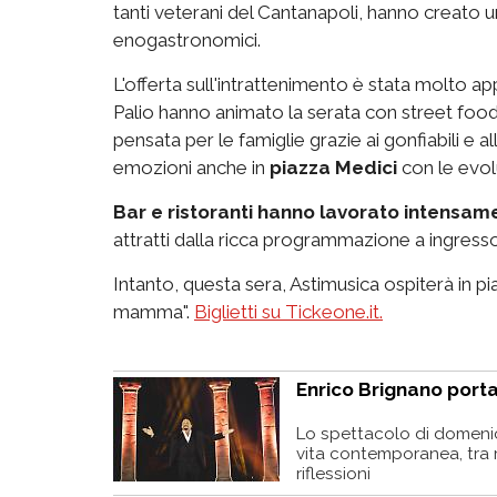
tanti veterani del Cantanapoli, hanno creato
enogastronomici.
L'offerta sull'intrattenimento è stata molto app
Palio hanno animato la serata con street foo
pensata per le famiglie grazie ai gonfiabili e
emozioni anche in
piazza Medici
con le evolu
Bar e ristoranti hanno lavorato intensame
attratti dalla ricca programmazione a ingresso
Intanto, questa sera, Astimusica ospiterà in pi
mamma".
Biglietti su Tickeone.it.
Enrico Brignano porta
Lo spettacolo di domenic
vita contemporanea, tra r
riflessioni