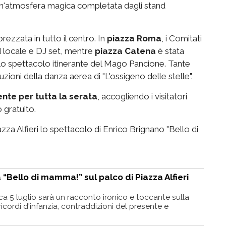
 un'atmosfera magica completata dagli stand
rezzata in tutto il centro. In
piazza Roma
, i Comitati
d locale e DJ set, mentre
piazza Catena
è stata
 allo spettacolo itinerante del Mago Pancione. Tante
zioni della danza aerea di "L'ossigeno delle stelle".
nte per tutta la serata
, accogliendo i visitatori
 gratuito.
azza Alfieri lo spettacolo di Enrico Brignano "Bello di
 “Bello di mamma!” sul palco di Piazza Alfieri
a 5 luglio sarà un racconto ironico e toccante sulla
icordi d'infanzia, contraddizioni del presente e