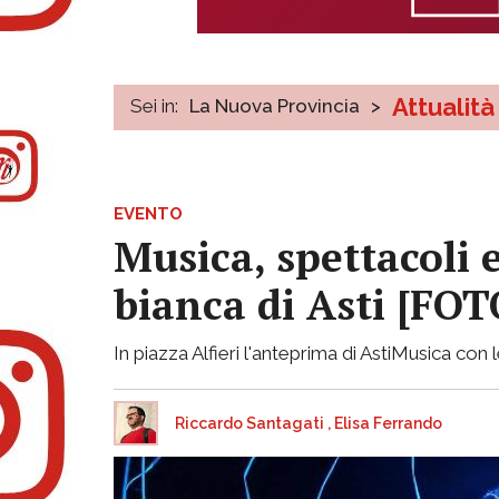
Attualità
Sei in:
La Nuova Provincia
>
EVENTO
Musica, spettacoli 
bianca di Asti [FO
In piazza Alfieri l'anteprima di AstiMusica co
Riccardo Santagati
,
Elisa Ferrando