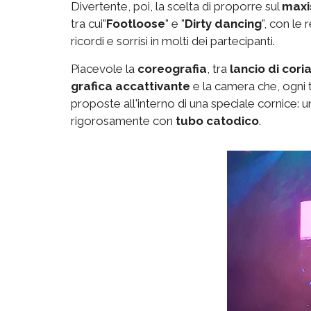
Divertente, poi, la scelta di proporre sul
maxi
tra cui"
Footloose
" e "
Dirty dancing
", con le
ricordi e sorrisi in molti dei partecipanti.
Piacevole la
coreografia
, tra
lancio di cori
grafica accattivante
e la camera che, ogni ta
proposte all'interno di una speciale cornice: 
rigorosamente con
tubo catodico
.