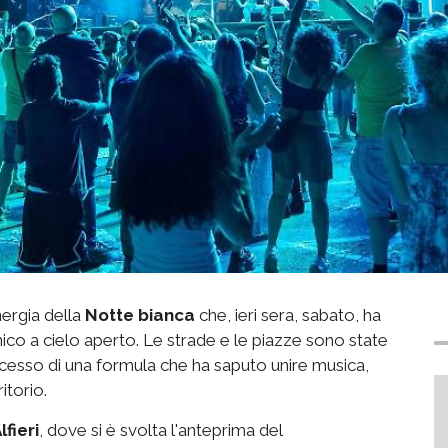
energia della
Notte bianca
che, ieri sera, sabato, ha
nico a cielo aperto. Le strade e le piazze sono state
cesso di una formula che ha saputo unire musica,
itorio.
lfieri
, dove si è svolta l'anteprima del