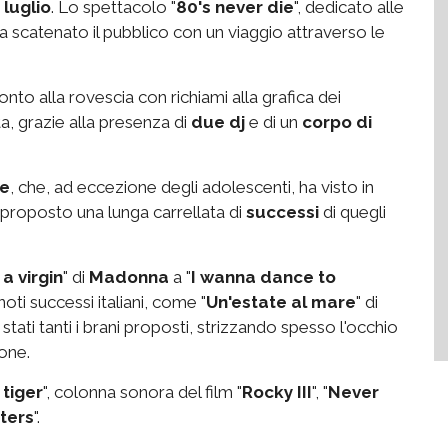
 luglio
. Lo spettacolo "
80's never die
", dedicato alle
ha scatenato il pubblico con un viaggio attraverso le
conto alla rovescia con richiami alla grafica dei
ta, grazie alla presenza di
due dj
e di un
corpo di
le
, che, ad eccezione degli adolescenti, ha visto in
a proposto una lunga carrellata di
successi
di quegli
 a virgin
" di
Madonna
a "
I wanna dance to
ù noti successi italiani, come "
Un'estate al mare
" di
 stati tanti i brani proposti, strizzando spesso l'occhio
one.
 tiger
", colonna sonora del film "
Rocky III
", "
Never
ters
".