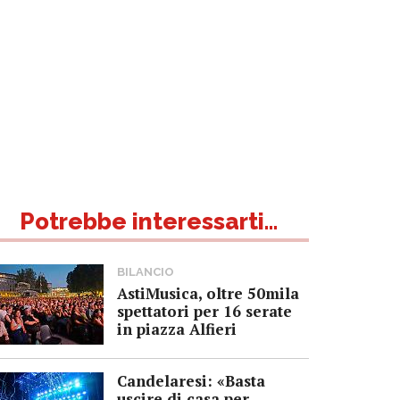
Potrebbe interessarti...
BILANCIO
AstiMusica, oltre 50mila
spettatori per 16 serate
in piazza Alfieri
Candelaresi: «Basta
uscire di casa per