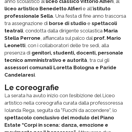
anno scolastico al
liceo classico Vittorio Alfieri
, al
liceo artistico Benedetto Alfieri
e all'
istituto
professionale Sella
. Una festa di fine anno trascorsa
tra assegnazione di
borse di studio
e
spettacoli
teatrali
, condotta dalla dirigente scolastica
Maria
Stella Perrone
, affiancata sul palco dal
prof. Mario
Leonetti
, con i collaboratori delle tre sedi, alla
presenza di
genitori, studenti, docenti, personale
tecnico amministrativo e autorità
, tra cui gli
assessori comunali Loretta Bologna e Paride
Candelaresi
.
Le coreografie
La serata ha avuto inizio con l’esibizione del Liceo
artistico nella coreografia curata dalla professoressa
Iolanda Rega, seguita da "Fuochi da accendere", lo
spettacolo conclusivo del modulo del Piano
Estate “Corpi in scena: danza, emozione e