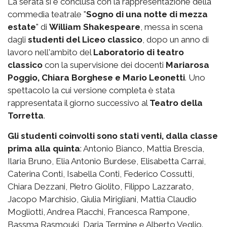
La serata si è conclusa con la rappresentazione della
commedia teatrale "
Sogno di una notte di mezza
estate
" di
William Shakespeare
, messa in scena
dagli
studenti del Liceo classico
, dopo un anno di
lavoro nell'ambito del
Laboratorio di teatro
classico
con la supervisione dei docenti
Mariarosa
Poggio, Chiara Borghese e Mario Leonetti
. Uno
spettacolo la cui versione completa è stata
rappresentata il giorno successivo al
Teatro della
Torretta
.
Gli studenti coinvolti sono stati venti, dalla classe
prima alla quinta
: Antonio Bianco, Mattia Brescia,
Ilaria Bruno, Elia Antonio Burdese, Elisabetta Carrai,
Caterina Conti, Isabella Conti, Federico Cossutti,
Chiara Dezzani, Pietro Giolito, Filippo Lazzarato,
Jacopo Marchisio, Giulia Mirigliani, Mattia Claudio
Mogliotti, Andrea Placchi, Francesca Rampone,
Bassma Rasmouki, Daria Termine e Alberto Veglio.