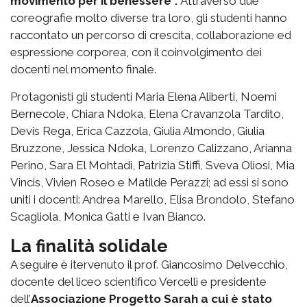
movimento per il benessere”.
Attraverso due
coreografie molto diverse tra loro, gli studenti hanno
raccontato un percorso di crescita, collaborazione ed
espressione corporea, con il coinvolgimento dei
docenti nel momento finale.
Protagonisti gli studenti Maria Elena Aliberti, Noemi
Bernecole, Chiara Ndoka, Elena Cravanzola Tardito,
Devis Rega, Erica Cazzola, Giulia Almondo, Giulia
Bruzzone, Jessica Ndoka, Lorenzo Calizzano, Arianna
Perino, Sara El Mohtadi, Patrizia Stiffi, Sveva Oliosi, Mia
Vincis, Vivien Roseo e Matilde Perazzi; ad essi si sono
uniti i docenti: Andrea Marello, Elisa Brondolo, Stefano
Scagliola, Monica Gatti e Ivan Bianco.
La finalità solidale
A seguire è itervenuto il prof. Giancosimo Delvecchio,
docente del liceo scientifico Vercelli e presidente
dell’
Associazione Progetto Sarah a cui è stato