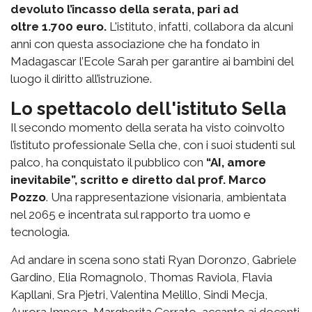
devoluto l’incasso della serata, pari ad
oltre 1.700 euro.
L'istituto, infatti, collabora da alcuni
anni con questa associazione che ha fondato in
Madagascar l’Ecole Sarah per garantire ai bambini del
luogo il diritto all’istruzione.
Lo spettacolo dell'istituto Sella
Il secondo momento della serata ha visto coinvolto
l’istituto professionale Sella che, con i suoi studenti sul
palco, ha conquistato il pubblico con
“AI, amore
inevitabile”, scritto e diretto dal prof. Marco
Pozzo
. Una rappresentazione visionaria, ambientata
nel 2065 e incentrata sul rapporto tra uomo e
tecnologia.
Ad andare in scena sono stati Ryan Doronzo, Gabriele
Gardino, Elia Romagnolo, Thomas Raviola, Flavia
Kapllani, Sra Pjetri, Valentina Melillo, Sindi Mecja,
Aurora Impera, Margherita Cerrato, accanto ai docenti