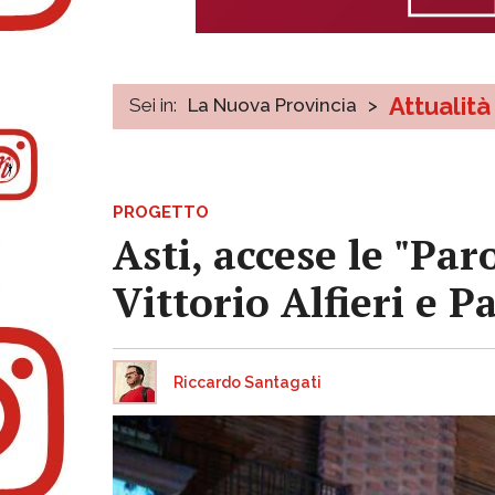
Attualità
Sei in:
La Nuova Provincia
>
PROGETTO
Asti, accese le "Paro
Vittorio Alfieri e P
Riccardo Santagati