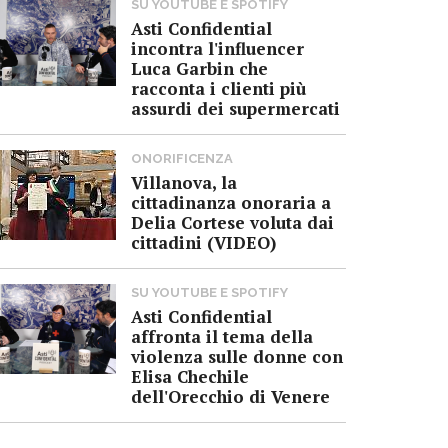
SU YOUTUBE E SPOTIFY
Asti Confidential
incontra l'influencer
Luca Garbin che
racconta i clienti più
assurdi dei supermercati
ONORIFICENZA
Villanova, la
cittadinanza onoraria a
Delia Cortese voluta dai
cittadini (VIDEO)
SU YOUTUBE E SPOTIFY
Asti Confidential
affronta il tema della
violenza sulle donne con
Elisa Chechile
dell'Orecchio di Venere