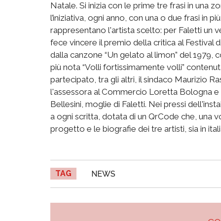
Natale. Si inizia con le prime tre frasi in una 
l’iniziativa, ogni anno, con una o due frasi in più
rappresentano l'artista scelto: per Faletti un
fece vincere il premio della critica al Festiva
dalla canzone “Un gelato al limon” del 1979, co
più nota “Volli fortissimamente volli” contenut
partecipato, tra gli altri, il sindaco Maurizio 
l'assessora al Commercio Loretta Bologna e v
Bellesini, moglie di Faletti. Nei pressi dell'ins
a ogni scritta, dotata di un QrCode che, una v
progetto e le biografie dei tre artisti, sia in ital
TAG
NEWS