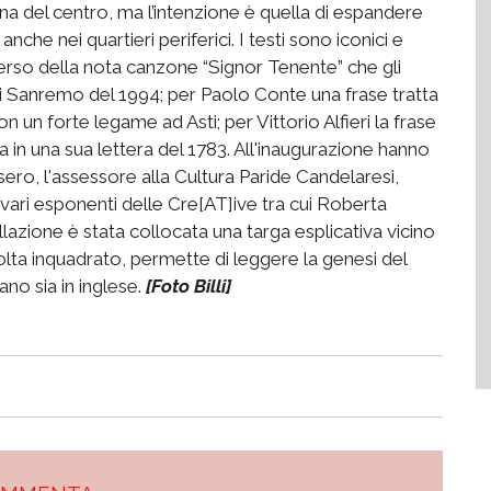
zona del centro, ma l’intenzione è quella di espandere
 anche nei quartieri periferici. I testi sono iconici e
 verso della nota canzone “Signor Tenente” che gli
l di Sanremo del 1994; per Paolo Conte una frase tratta
n un forte legame ad Asti; per Vittorio Alfieri la frase
a in una sua lettera del 1783. All'inaugurazione hanno
Rasero, l'assessore alla Cultura Paride Candelaresi,
ari esponenti delle Cre[AT]ive tra cui Roberta
tallazione è stata collocata una targa esplicativa vicino
olta inquadrato, permette di leggere la genesi del
iano sia in inglese.
[Foto Billi]