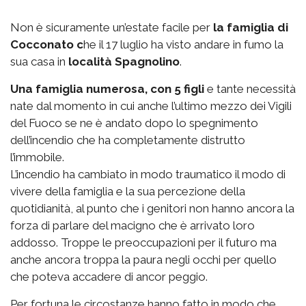
Non è sicuramente un’estate facile per
la famiglia di
Cocconato c
he il 17 luglio ha visto andare in fumo la
sua casa in
località Spagnolino
.
Una famiglia numerosa, con 5 figli
e tante necessità
nate dal momento in cui anche l’ultimo mezzo dei Vigili
del Fuoco se ne è andato dopo lo spegnimento
dell’incendio che ha completamente distrutto
l’immobile.
L’incendio ha cambiato in modo traumatico il modo di
vivere della famiglia e la sua percezione della
quotidianità, al punto che i genitori non hanno ancora la
forza di parlare del macigno che è arrivato loro
addosso. Troppe le preoccupazioni per il futuro ma
anche ancora troppa la paura negli occhi per quello
che poteva accadere di ancor peggio.
Per fortuna le circostanze hanno fatto in modo che