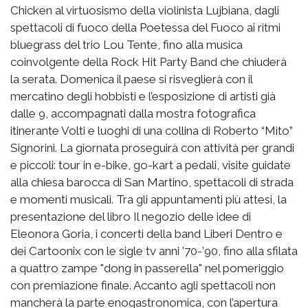
Chicken al virtuosismo della violinista Lujbiana, dagli
spettacoli di fuoco della Poetessa del Fuoco ai ritmi
bluegrass del trio Lou Tente, fino alla musica
coinvolgente della Rock Hit Party Band che chiuderà
la serata.
Domenica il paese si risveglierà con il
mercatino degli hobbisti e l’esposizione di artisti già
dalle 9, accompagnati dalla mostra fotografica
itinerante Volti e luoghi di una collina di Roberto “Mito”
Signorini. La giornata proseguirà con attività per grandi
e piccoli: tour in e-bike, go-kart a pedali, visite guidate
alla chiesa barocca di San Martino, spettacoli di strada
e momenti musicali. Tra gli appuntamenti più attesi, la
presentazione del libro Il negozio delle idee di
Eleonora Goria, i concerti della band Liberi Dentro e
dei Cartoonix con le sigle tv anni ’70-’90, fino alla sfilata
a quattro zampe "dong in passerella" nel pomeriggio
con premiazione finale.
Accanto agli spettacoli non
mancherà la parte enogastronomica, con l’apertura