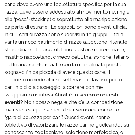
cane deve avere una toelettatura specifica per la sua
razza, deve essere addestrato al movimento nel ring e
alla “posa” (stacking) e soprattutto alla manipolazione
da parte di estranei. Le esposizioni sono eventi ufficiali
in cui i cani di razza sono suddivisi in 10 gruppi. L’Italia
vanta un ricco patrimonio di razze autoctone, ritenute
straordinarie: il bracco italiano, pastore maremmano,
mastino napoletano, cirneco dell’Etna, spinone italiano
e altri ancora. Ho iniziato con la mia dalmata perchè
sognavo fin da piccola di avere questo cane. Il
percorso richiede alcune settimane di lavoro: porto i
cani in bici o a passeggio, a correre con me,
sviluppiamo un'intesa.
Qual è lo scopo di questi
eventi?
Non posso negare che c'è la competizione,
ma il vero scopo va ben oltre il semplice concetto di
“gara di bellezza per cani”. Questi eventi hanno
l’obiettivo di valorizzare le razze canine giudicandoli su
conoscenze zootecniche, selezione morfologica, e