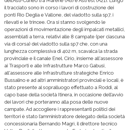
dell’Asti-Cuneo tra Marene (A6) e Asti est (A21). Lungo
il tracciato sono in corso i lavori di costruzione dei
ponti Rio Deglia e Vallone, del viadotto sulla sp7, i
rilevati e le trincee. Ora si stanno svolgendo le
operazioni di movimentazione degli impalcati metallici,
assemblati a terra, relativi alle 8 campate (per ciascuna
via di corsa) del viadotto sulla sp7 che, con una
lunghezza complessiva di 402 m, scavalca la strada
provinciale e il canale Enel. Cirio, insieme all'assessore
ai Trasporti e alle Infrastrutture Marco Gabusi,
all'assessore alle Infrastrutture strategiche Enrico
Bussalino e ad altri amministratori provinciali e locali, è
stato presente al sopralluogo effettuato a Roddi, al
capo base della società Itinera, in occasione dell’avvio
dei lavori che porteranno alla posa delle nuove
campate. Ad accogliere i rappresentanti politici dei
territori è stato l’amministratore delegato della società
concessionaria Bernando Magrì, il direttore tecnico