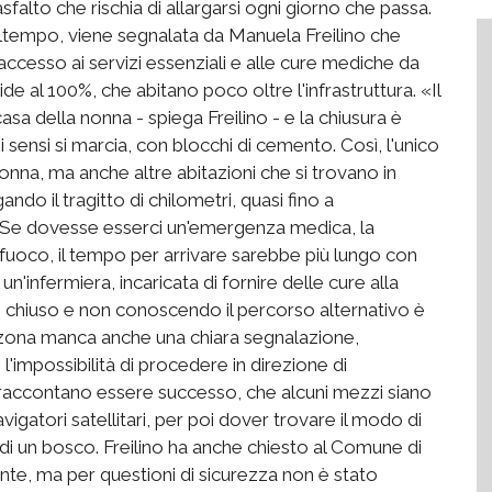
asfalto che rischia di allargarsi ogni giorno che passa.
maltempo, viene segnalata da Manuela Freilino che
'accesso ai servizi essenziali e alle cure mediche da
de al 100%, che abitano poco oltre l'infrastruttura. «Il
sa della nonna - spiega Freilino - e la chiusura è
i sensi si marcia, con blocchi di cemento. Così, l'unico
na, ma anche altre abitazioni che si trovano in
ndo il tragitto di chilometri, quasi fino a
 Se dovesse esserci un'emergenza medica, la
l fuoco, il tempo per arrivare sarebbe più lungo con
n'infermiera, incaricata di fornire delle cure alla
o chiuso e non conoscendo il percorso alternativo è
In zona manca anche una chiara segnalazione,
i l'impossibilità di procedere in direzione di
raccontano essere successo, che alcuni mezzi siano
igatori satellitari, per poi dover trovare il modo di
o di un bosco. Freilino ha anche chiesto al Comune di
nte, ma per questioni di sicurezza non è stato