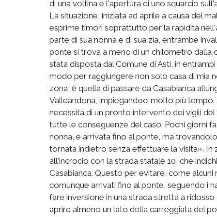
di una voltina e l'apertura di uno squarcio sull'
La situazione, iniziata ad aprile a causa del 
esprime timori soprattutto per la rapidità nell
parte di sua nonna e di sua zia, entrambe invali
ponte si trova a meno di un chilometro dalla ca
stata disposta dal Comune di Asti, in entrambi 
modo per raggiungere non solo casa di mia non
zona, è quella di passare da Casabianca allunga
Valleandona, impiegandoci molto più tempo.
necessità di un pronto intervento dei vigili de
tutte le conseguenze del caso. Pochi giorni fa u
nonna, è arrivata fino al ponte, ma trovandol
tornata indietro senza effettuare la visita». 
all'incrocio con la strada statale 10, che indich
Casabianca. Questo per evitare, come alcuni 
comunque arrivati fino al ponte, seguendo i nav
fare inversione in una strada stretta a ridoss
aprire almeno un lato della carreggiata del po