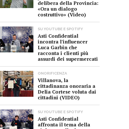
delibera della Provincia:
«Ora un dialogo
costruttivo» (Video)
SU YOUTUBE E SPOTIFY
Asti Confidential
incontra l'influencer
Luca Garbin che
racconta i clienti più
assurdi dei supermercati
ONORIFICENZA
Villanova, la
cittadinanza onoraria a
Delia Cortese voluta dai
cittadini (VIDEO)
SU YOUTUBE E SPOTIFY
Asti Confidential
affronta il tema della