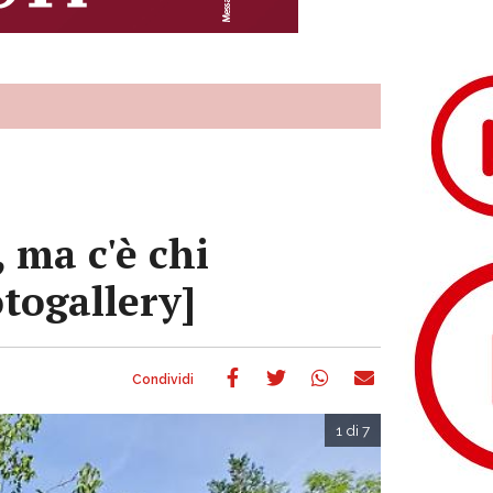
 ma c'è chi
togallery]
1 di 7