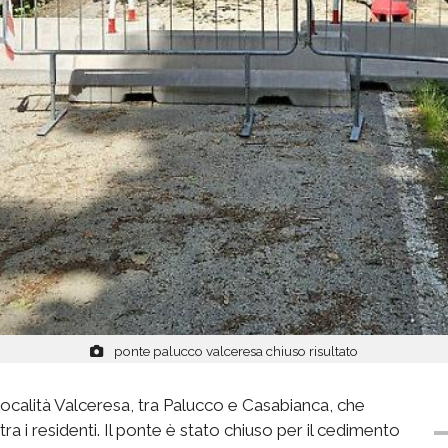
ponte palucco valceresa chiuso risultato
località Valceresa, tra Palucco e Casabianca, che
ra i residenti. Il ponte è stato chiuso per il cedimento