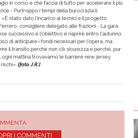
gio in corso e che faccia di tutto per accelerare il più
trice - Purtroppo i tempi della burocrazia li
«È stato dato l'incarico ai tecnici e il progetto
Ferrero, consigliere delegato alle frazioni - La gara
e successivo e l'obiettivo è riaprire entro l'autunno,
so di anticipare i fondi necessari per l'opera, ma
re il transito perché non c'è sicurezza e perché, pur
 ogni mattina trovavamo le barriere new jersey
rischi».
[foto J.R.]
OMMENTA
OPRI I COMMENTI