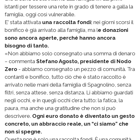
istanti per tessere una rete in grado di tenere a galla la
famiglia, oggi così vulnerabile.
E’ stata attivata
una raccolta fondi
; nei giorni scorsi il
bonifico è già arrivato alla famiglia, ma l
e donazioni
sono ancora aperte, perché hanno ancora
bisogno di tanto.
«Non abbiamo solo consegnato una somma di denaro
– commenta
Stefano Agosto, presidente di Nodo
Zero
- abbiamo consegnato un pezzo di comunità. Tra
contanti e bonifico, tutto ciò che è stato raccolto è
arrivato nelle mani della famiglia di Spagnolino, senza
filtri, senza attese, senza distanza. Li abbiamo guardati
negli occhi, e in quegli occhi c’era tutto: la fatica, la
paura, ma anche una gratitudine che non si può
descrivere.
Ogni euro donato è diventato un gesto
concreto, un abbraccio reale, un “ci siamo” che
non si spegne.
Questa non è solo una raccolta fondi. È una comunità