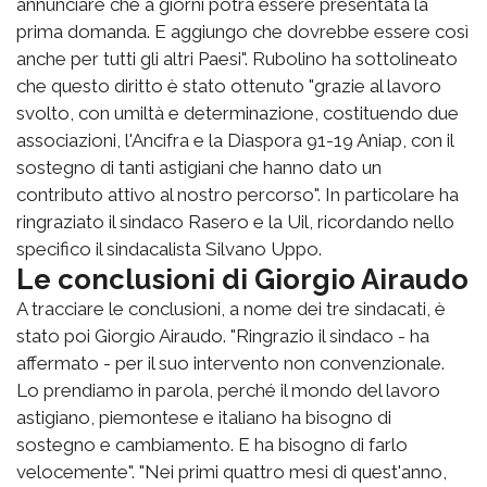
annunciare che a giorni potrà essere presentata la
prima domanda. E aggiungo che dovrebbe essere così
anche per tutti gli altri Paesi". Rubolino ha sottolineato
che questo diritto è stato ottenuto "grazie al lavoro
svolto, con umiltà e determinazione, costituendo due
associazioni, l'Ancifra e la Diaspora 91-19 Aniap, con il
sostegno di tanti astigiani che hanno dato un
contributo attivo al nostro percorso". In particolare ha
ringraziato il sindaco Rasero e la Uil, ricordando nello
specifico il sindacalista Silvano Uppo.
Le conclusioni di Giorgio Airaudo
A tracciare le conclusioni, a nome dei tre sindacati, è
stato poi Giorgio Airaudo. "Ringrazio il sindaco - ha
affermato - per il suo intervento non convenzionale.
Lo prendiamo in parola, perché il mondo del lavoro
astigiano, piemontese e italiano ha bisogno di
sostegno e cambiamento. E ha bisogno di farlo
velocemente". "Nei primi quattro mesi di quest'anno,